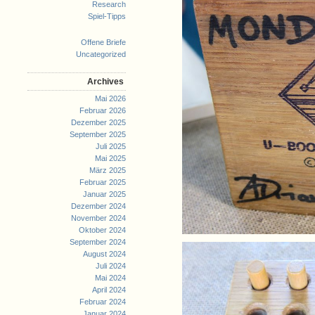
Research
Spiel-Tipps
Offene Briefe
Uncategorized
Archives
Mai 2026
Februar 2026
Dezember 2025
September 2025
Juli 2025
Mai 2025
März 2025
Februar 2025
Januar 2025
Dezember 2024
November 2024
Oktober 2024
September 2024
August 2024
Juli 2024
Mai 2024
April 2024
Februar 2024
Januar 2024