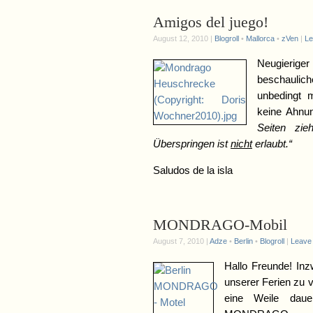
Amigos del juego!
August 12, 2010 |
Blogroll
•
Mallorca
•
zVen
|
Le
Neugierig
beschauli
unbedingt m
keine Ahnu
Seiten zie
Überspringen ist
nicht
erlaubt.“
Saludos de la isla
MONDRAGO-Mobil
August 7, 2010 |
Adze
•
Berlin
•
Blogroll
|
Leave
Hallo Freunde! In
unserer Ferien zu 
eine Weile daue