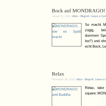
Bock auf MONDRAGO!
Januar 31, 2011 |
Adze
•
Blogroll
|
Leave a Co
So macht M
zügig, be
dummen Sprüc
los!“) und o
echt Bock, Le
Relax
Dezember 28, 2010 |
Adze
•
Blogroll
|
Leave a
Relax, tak
square: M