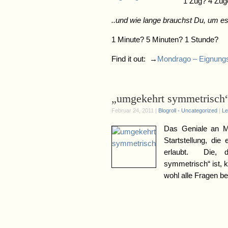
1 Zug? 4 Züg
..und wie lange brauchst Du, um e
1 Minute? 5 Minuten? 1 Stunde?
Find it out: →
Mondrago – Eignungs
„umgekehrt symmetrisch
Februar 24, 2011 |
Blogroll
•
Uncategorized
|
Le
Das Geniale an 
Startstellung, di
erlaubt. Die, 
symmetrisch“ ist, k
wohl alle Fragen be