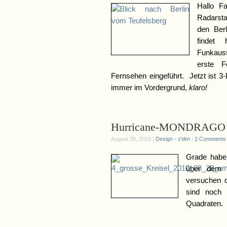
Hallo F
Radarsta
den Ber
findet
Funkaus
erste 
Fernsehen eingeführt. Jetzt ist
immer im Vordergrund,
klaro!
Hurricane-MONDRAGO
August 28, 2010 |
Design
•
zVen
|
2 Comments
Grade habe
über dem A
versuchen d
sind noch 
Quadraten.