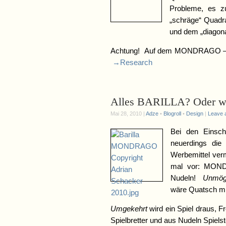
Probleme, es z
„schräge“ Quadr
und dem „diagona
Achtung! Auf dem MONDRAGO – Spi
→Research
Alles BARILLA? Oder w
Mai 28, 2010 |
Adze
•
Blogroll
•
Design
|
Leave 
Bei den Einscha
neuerdings di
Werbemittel ver
mal vor: MOND
Nudeln!
Unmögl
wäre Quatsch mit
Umgekehrt
wird ein Spiel draus
Spielbretter und aus Nudeln Spielst