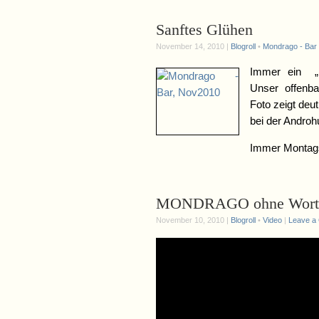
Sanftes Glühen
November 14, 2010 |
Blogroll
•
Mondrago - Bar 
Immer ein „b
Unser offenb
Foto zeigt deu
bei der Andro
Immer Montag
MONDRAGO ohne Wor
November 10, 2010 |
Blogroll
•
Video
|
Leave a