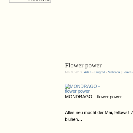
Flower power
Mai 9, 2013 |
Adze
•
Blogroll
•
Mallorca
|
Leave
MONDRAGO – flower power
Alles neu macht der Mai, fellows!
blühen…