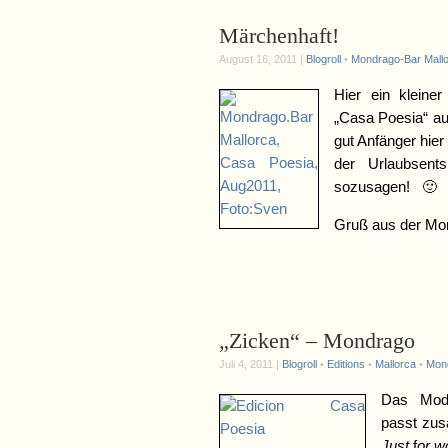
Märchenhaft!
August 16, 2011 |
Blogroll
•
Mondrago-Bar Mall
Hier ein kleine
„Casa Poesia“ auf
gut Anfänger hie
der Urlaubse
sozusagen! 🙂
Gruß aus der Mon
„Zicken“ – Mondrago
Juli 4, 2011 |
Blogroll
•
Editions
•
Mallorca
•
Mond
Das Mode
passt zus
Just
f
or w