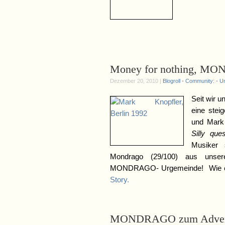
Money for nothing, MO
Dezember 20, 2010 |
Blogroll
•
Community:
•
Un
Seit wir u
eine ste
und Mark 
Silly ques
Musiker s
Mondrago (29/100) aus unse
MONDRAGO- Urgemeinde! Wie e
Story.
MONDRAGO zum Adve