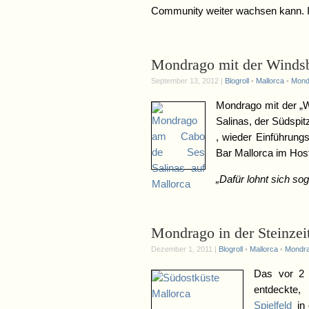
Community weiter wachsen kann. I
Mondrago mit der Winds
September 13, 2012 |
Blogroll
•
Mallorca
•
Mond
Mondrago mit der „
Salinas, der Südspi
, wieder Einführung
Bar Mallorca im Hos
„Dafür lohnt sich so
Mondrago in der Steinzei
Dezember 1, 2011 |
Blogroll
•
Mallorca
•
Mondra
Das vor 2 J
entdeckte
Spielfeld
in 