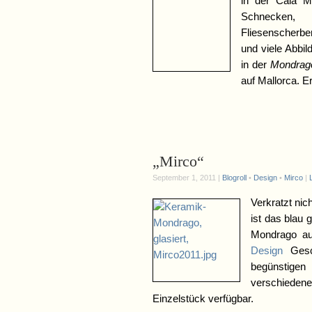
in der Cala Mo
Schnecken, 
Fliesenscherbe
und viele Abbil
in der
Mondrag
auf Mallorca. E
„Mirco“
September 1, 2011 |
Blogroll
•
Design
•
Mirco
|
Verkratzt nich
ist das blau 
Mondrago a
Design
Gesch
begünstigen
verschiedener
Einzelstück verfügbar.