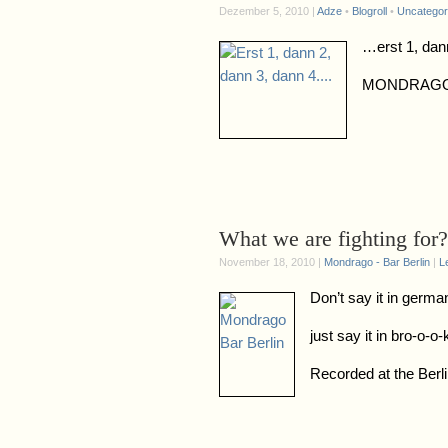
Dezember 5, 2010 |
Adze
•
Blogroll
•
Uncategor
…erst 1, dan
MONDRAGO – 
What we are fighting for?
November 18, 2010 |
Mondrago - Bar Berlin
|
L
Don’t say it in germa
just say it in bro-o-o
Recorded at the Ber