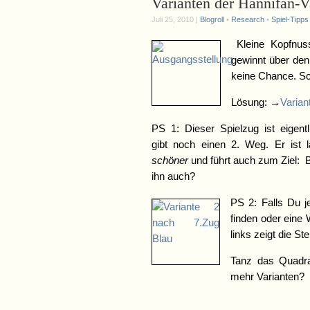
Varianten der Hannifan-V
Juli 25, 2010 |
Blogroll
•
Research
•
Spiel-Tipps
Kleine Kopfnus
gewinnt über de
keine Chance. S
Lösung: →
Varian
PS 1: Dieser Spielzug ist eigent
gibt noch einen 2. Weg. Er ist 
schöner
und führt auch zum Ziel: 
ihn auch?
PS 2: Falls Du j
finden oder eine 
links zeigt die S
Tanz das Quadra
mehr Varianten?