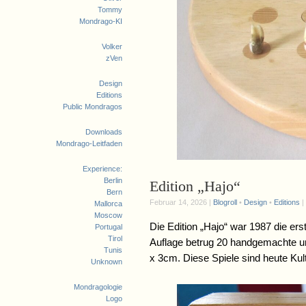
Tommy
Mondrago-KI
Volker
zVen
Design
Editions
Public Mondragos
Downloads
Mondrago-Leitfaden
Experience:
Berlin
Edition „Hajo“
Bern
Februar 14, 2026 |
Blogroll
•
Design
•
Editions
|
Mallorca
Moscow
Die Edition „Hajo“ war 1987 die e
Portugal
Tirol
Auflage betrug 20 handgemachte u
Tunis
x 3cm. Diese Spiele sind heute 
Unknown
Mondragologie
Logo