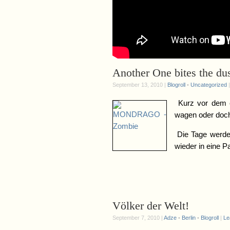
Another One bites the dus
September 13, 2010 |
Blogroll
•
Uncategorized
Kurz vor dem e
wagen oder do
Die Tage werd
wieder in eine
Völker der Welt!
September 7, 2010 |
Adze
•
Berlin
•
Blogroll
|
Le