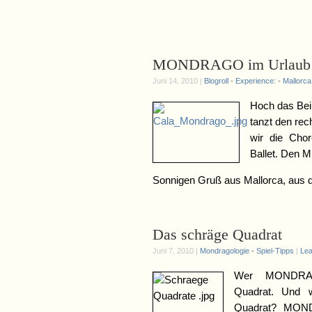
Gr
MONDRAGO im Urlaub
Juni 14, 2010 |
Blogroll
•
Experience:
•
Mallorca
Hoch das Be
tanzt den re
wir die Chor
Ballet. Den M
Sonnigen Gruß aus Mallorca, aus 
Das schräge Quadrat
Juni 7, 2010 |
Mondragologie
•
Spiel-Tipps
|
Le
Wer MONDRAG
Quadrat. Und
Quadrat? MON