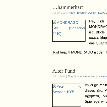
…hammerhart
Juli 10, 2010 |
Adze
•
Blogroll
•
Design
|
Leave 
Hey Kids!
MONDRAGO
ist. Blöd
mürbe
klop
das Quadra
Just beat it! MONDRAGO ist der
Alter Fund
Juli 4, 2010 |
Blogroll
•
Uncategorized
|
Leave 
Im Zuge meine
dieses Bild. 
Ägyptern, vi
Spielregel w