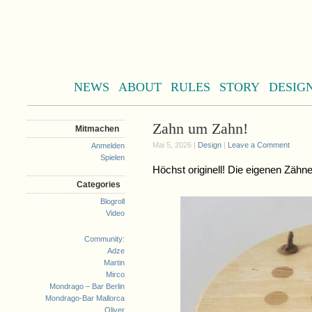
NEWS
ABOUT
RULES
STORY
DESIG
Zahn um Zahn!
Mitmachen
Mai 5, 2026 |
Design
|
Leave a Comment
Anmelden
Spielen
Höchst originell! Die eigenen Zähne
Categories
Blogroll
Video
Community:
Adze
Martin
Mirco
Mondrago – Bar Berlin
Mondrago-Bar Mallorca
Oliver