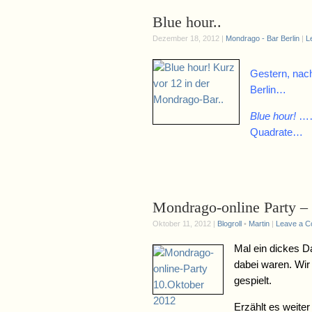
Blue hour..
Dezember 18, 2012 |
Mondrago - Bar Berlin
|
L
Gestern, nach
Berlin…
Blue hour!
…… 
Quadrate…
Mondrago-online Party –
Oktober 11, 2012 |
Blogroll
•
Martin
|
Leave a 
Mal ein dickes Da
dabei waren. Wir 
gespielt.
Erzählt es weite