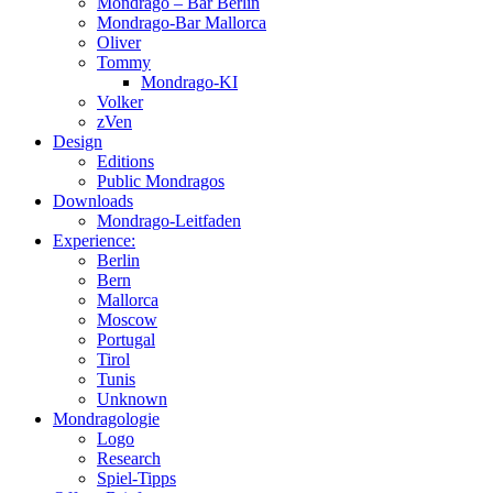
Mondrago – Bar Berlin
Mondrago-Bar Mallorca
Oliver
Tommy
Mondrago-KI
Volker
zVen
Design
Editions
Public Mondragos
Downloads
Mondrago-Leitfaden
Experience:
Berlin
Bern
Mallorca
Moscow
Portugal
Tirol
Tunis
Unknown
Mondragologie
Logo
Research
Spiel-Tipps