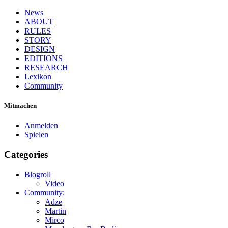
News
ABOUT
RULES
STORY
DESIGN
EDITIONS
RESEARCH
Lexikon
Community
Mitmachen
Anmelden
Spielen
Categories
Blogroll
Video
Community:
Adze
Martin
Mirco