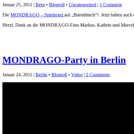
Januar 25, 2011 |
Bern
•
Blogroll
•
Uncategorized
|
1 Comment
Die
MONDRAGO – Spielregel
auf „Bärndütsch“! Jetzt haben auch
Herzl. Dank an die MONDRAGO-Fans Markus, Kathrin und Marcel
MONDRAGO-Party in Berlin
Januar 24, 2011 |
Berlin
•
Blogroll
•
Video
|
2 Comments