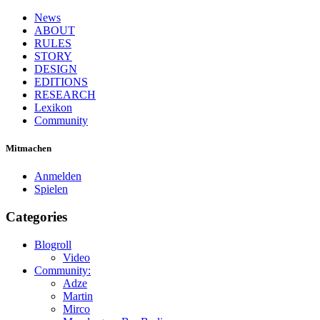
News
ABOUT
RULES
STORY
DESIGN
EDITIONS
RESEARCH
Lexikon
Community
Mitmachen
Anmelden
Spielen
Categories
Blogroll
Video
Community:
Adze
Martin
Mirco