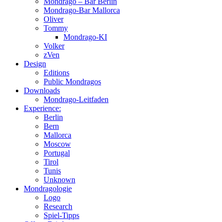
Mondrago – Bar Berlin
Mondrago-Bar Mallorca
Oliver
Tommy
Mondrago-KI
Volker
zVen
Design
Editions
Public Mondragos
Downloads
Mondrago-Leitfaden
Experience:
Berlin
Bern
Mallorca
Moscow
Portugal
Tirol
Tunis
Unknown
Mondragologie
Logo
Research
Spiel-Tipps