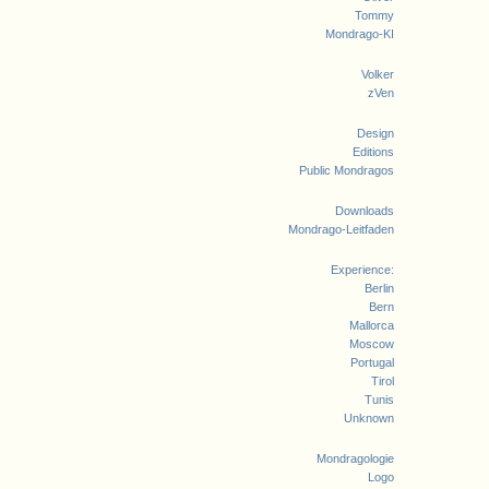
Tommy
Mondrago-KI
Volker
zVen
Design
Editions
Public Mondragos
Downloads
Mondrago-Leitfaden
Experience:
Berlin
Bern
Mallorca
Moscow
Portugal
Tirol
Tunis
Unknown
Mondragologie
Logo