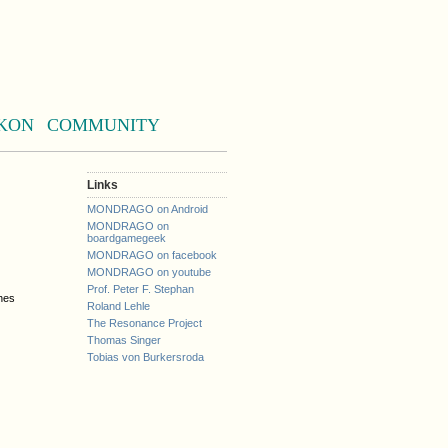
KON
COMMUNITY
Links
MONDRAGO on Android
MONDRAGO on
boardgamegeek
MONDRAGO on facebook
MONDRAGO on youtube
Prof. Peter F. Stephan
hes
Roland Lehle
The Resonance Project
Thomas Singer
Tobias von Burkersroda