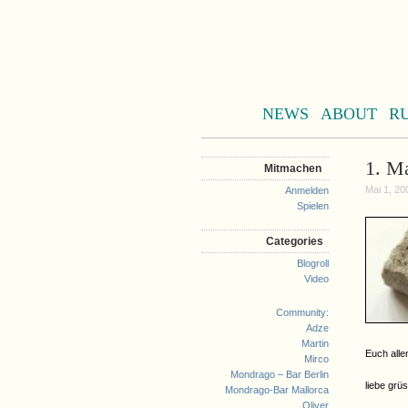
NEWS
ABOUT
R
1. M
Mitmachen
Mai 1, 20
Anmelden
Spielen
Categories
Blogroll
Video
Community:
Adze
Martin
Euch all
Mirco
Mondrago – Bar Berlin
liebe grü
Mondrago-Bar Mallorca
Oliver