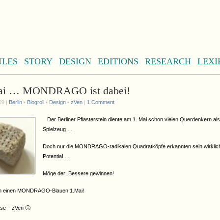
ULES
STORY
DESIGN
EDITIONS
RESEARCH
LEXI
ai … MONDRAGO ist dabei!
09 |
Berlin
•
Blogroll
•
Design
•
zVen
|
1 Comment
Der Berliner Pflasterstein diente am 1. Mai schon vielen Querdenkern als
Spielzeug …
Doch nur die MONDRAGO-radikalen Quadratköpfe erkannten sein wirklic
Potential …
Möge der Bessere gewinnen!
en einen MONDRAGO-Blauen 1.Mai!
sse – zVen 🙂