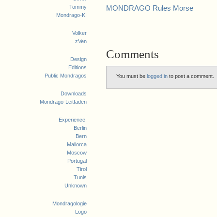
Tommy
MONDRAGO Rules Morse
Mondrago-KI
Volker
zVen
Comments
Design
Editions
Public Mondragos
You must be
logged in
to post a comment.
Downloads
Mondrago-Leitfaden
Experience:
Berlin
Bern
Mallorca
Moscow
Portugal
Tirol
Tunis
Unknown
Mondragologie
Logo