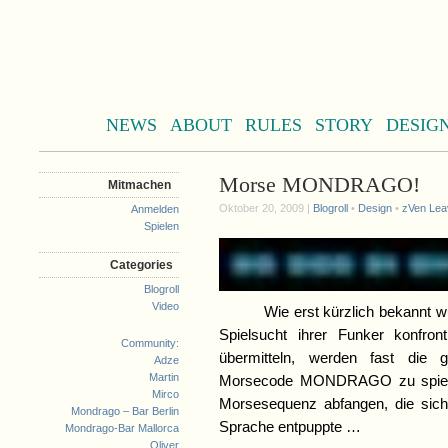
NEWS
ABOUT
RULES
STORY
DESIG
Morse MONDRAGO!
Mitmachen
Oktober 20, 2009 |
Blogroll
•
Design
•
zVen
Lea
Anmelden
Spielen
Categories
Blogroll
Video
Wie erst kürzlich bekannt wurd
Spielsucht ihrer Funker konfron
Community:
übermitteln, werden fast die
Adze
Martin
Morsecode MONDRAGO zu spielen.
Mirco
Morsesequenz abfangen, die sic
Mondrago – Bar Berlin
Sprache entpuppte …
Mondrago-Bar Mallorca
Oliver