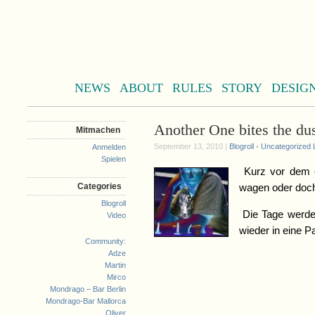
NEWS
ABOUT
RULES
STORY
DESIG
Another One bites the dus
Mitmachen
September 13, 2010 |
Blogroll
•
Uncategorized
Anmelden
Spielen
Kurz vor dem e
Categories
wagen oder do
Blogroll
Die Tage werd
Video
wieder in eine
Community:
Adze
Martin
Mirco
Mondrago – Bar Berlin
Mondrago-Bar Mallorca
Oliver