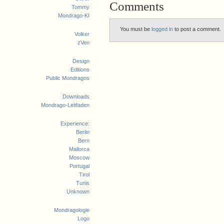
Comments
Tommy
Mondrago-KI
You must be
logged in
to post a comment.
Volker
zVen
Design
Editions
Public Mondragos
Downloads
Mondrago-Leitfaden
Experience:
Berlin
Bern
Mallorca
Moscow
Portugal
Tirol
Tunis
Unknown
Mondragologie
Logo