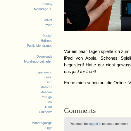
Tommy
Mondrago-KI
Volker
zVen
Design
Editions
Public Mondragos
Vor ein paar Tagen spielte ich z
Downloads
iPad von Apple. Schönes Spielb
Mondrago-Leitfaden
begeistert! Hatte gar nicht gewus
das
just for free
!!
Experience:
Berlin
Bern
Freue mich schon auf die Online- 
Mallorca
Moscow
Portugal
Tirol
Tunis
Comments
Unknown
Mondragologie
You must be
logged in
to post a comment.
Logo