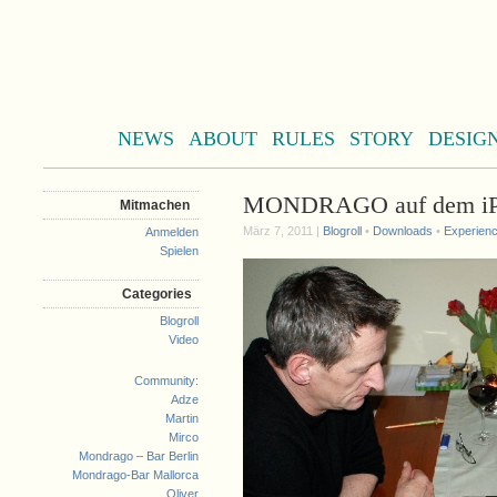
NEWS
ABOUT
RULES
STORY
DESIG
MONDRAGO auf dem i
Mitmachen
März 7, 2011 |
Blogroll
•
Downloads
•
Experienc
Anmelden
Spielen
Categories
Blogroll
Video
Community:
Adze
Martin
Mirco
Mondrago – Bar Berlin
Mondrago-Bar Mallorca
Oliver