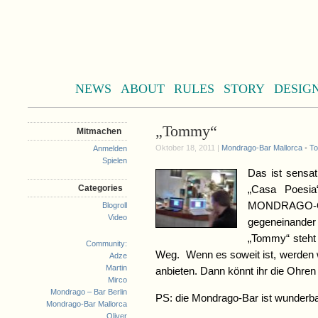
NEWS
ABOUT
RULES
STORY
DESIG
„Tommy“
Mitmachen
Oktober 18, 2011 |
Mondrago-Bar Mallorca
•
T
Anmelden
Spielen
Das ist sensat
Categories
„Casa Poesi
MONDRAGO
Blogroll
Video
gegeneinande
„Tommy“ steht 
Community:
Weg. Wenn es soweit ist, werden w
Adze
Martin
anbieten. Dann könnt ihr die Ohren
Mirco
Mondrago – Bar Berlin
PS: die Mondrago-Bar ist wunderba
Mondrago-Bar Mallorca
Oliver