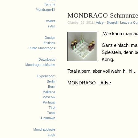
Tommy
Mondrago-KI
MONDRAGO-Schmunzelw
Volker
Oktober 16, 2011 |
Adze
•
Blogroll
|
Leave a C
zVen
„Wie kann man au
Design
Editions
Ganz einfach: m
Public Mondragos
Spielstein, denn 
König.
Downloads
Mondrago-Leitfaden
Total albern, aber voll wahr, hi, hi…
Experience:
Berlin
MONDRAGO – Adse
Bern
Mallorca
Moscow
Portugal
Tirol
Tunis
Unknown
Mondragologie
Logo