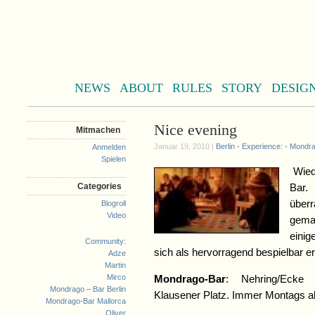
NEWS
ABOUT
RULES
STORY
DESIG
Nice evening
Mitmachen
Januar 19, 2010 |
Berlin
•
Experience:
•
Mondrag
Anmelden
Spielen
Wied
Categories
Bar.
übe
Blogroll
Video
gema
eini
Community:
sich als hervorragend bespielbar e
Adze
Martin
Mirco
Mondrago-Bar
: Nehring/Ecke N
Mondrago – Bar Berlin
Klausener Platz. Immer Montags a
Mondrago-Bar Mallorca
Oliver