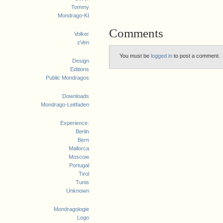
Tommy
Mondrago-KI
Comments
Volker
zVen
You must be
logged in
to post a comment.
Design
Editions
Public Mondragos
Downloads
Mondrago-Leitfaden
Experience:
Berlin
Bern
Mallorca
Moscow
Portugal
Tirol
Tunis
Unknown
Mondragologie
Logo