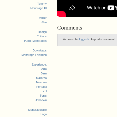
Tommy
Mondrago-KI
Volker
zVen
Comments
Design
Editions
You must be
logged in
to post a comment.
Public Mondragos
Downloads
Mondrago-Leitfaden
Experience:
Berlin
Bern
Mallorca
Moscow
Portugal
Tirol
Tunis
Unknown
Mondragologie
Logo