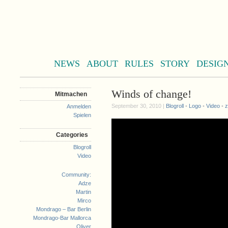
NEWS
ABOUT
RULES
STORY
DESIG
Winds of change!
Mitmachen
September 30, 2010 |
Blogroll
•
Logo
•
Video
•
z
Anmelden
Spielen
Categories
Blogroll
Video
Community:
Adze
Martin
Mirco
Mondrago – Bar Berlin
Mondrago-Bar Mallorca
Oliver