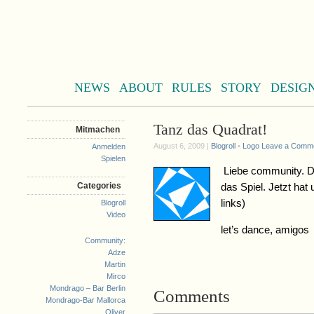
NEWS
ABOUT
RULES
STORY
DESIG
Tanz das Quadrat!
Mitmachen
August 6, 2009 |
Blogroll
•
Logo
Leave a Comm
Anmelden
Spielen
Liebe community. D
Categories
das Spiel. Jetzt hat
links)
Blogroll
Video
let’s dance, amigos
Community:
Adze
Martin
Mirco
Mondrago – Bar Berlin
Comments
Mondrago-Bar Mallorca
Oliver