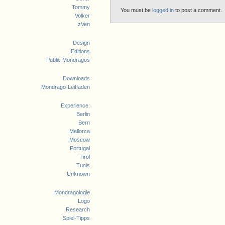
Tommy
You must be
logged in
to post a comment.
Volker
zVen
Design
Editions
Public Mondragos
Downloads
Mondrago-Leitfaden
Experience:
Berlin
Bern
Mallorca
Moscow
Portugal
Tirol
Tunis
Unknown
Mondragologie
Logo
Research
Spiel-Tipps