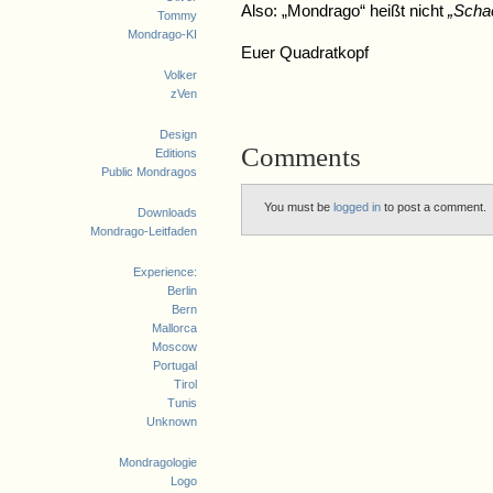
Also: „Mondrago“ heißt nicht
„Scha
Tommy
Mondrago-KI
Euer Quadratkopf
Volker
zVen
Design
Comments
Editions
Public Mondragos
You must be
logged in
to post a comment.
Downloads
Mondrago-Leitfaden
Experience:
Berlin
Bern
Mallorca
Moscow
Portugal
Tirol
Tunis
Unknown
Mondragologie
Logo