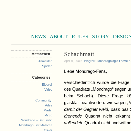
NEWS
ABOUT
RULES
STORY
DESIG
Schachmatt
Mitmachen
April 9, 2009 |
Blogroll
•
Mondragologie
Leave 
Anmelden
Spielen
Liebe Mondrago-Fans,
Categories
verschiedentlich wurde die Frag
Blogroll
des Quadrats „Mondrago“ sagen u
Video
beim Schach). Diese Frage kö
Community:
glasklar beantworten: wir sagen 
Adze
damit der Gegner weiß, dass das S
Martin
Mirco
drohende
Quadrat nicht erkannt
Mondrago – Bar Berlin
vollendete
Quadrat nicht und will n
Mondrago-Bar Mallorca
Oliver