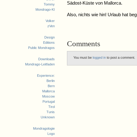
Sädost-Küste von Mallorca.
Tommy
Mondrago-KI
Also, nichts wie hin! Urlaub hat be
Volker
zVen
Design
Comments
Editions
Public Mondragos
You must be
logged in
to post a comment.
Downloads
Mondrago-Leitfaden
Experience:
Berlin
Bern
Mallorca
Moscow
Portugal
Tirol
Tunis
Unknown
Mondragologie
Logo