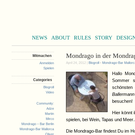
NEWS
ABOUT
RULES
STORY
DESIG
Mondrago in der Mondra
Mitmachen
April 24, 2012 |
Blogroll
•
Mondrago-Bar Mallorc
Anmelden
Spielen
Hallo Mon
Categories
Sommer se
schönsten 
Blogroll
Video
Ballermann
besuchen!
Community:
Adze
Hier könnt 
Martin
Mirco
spielen, bei Wein, Tapas und Mee
Mondrago – Bar Berlin
Mondrago-Bar Mallorca
Die Mondrago-Bar findest Du im H
Oliver