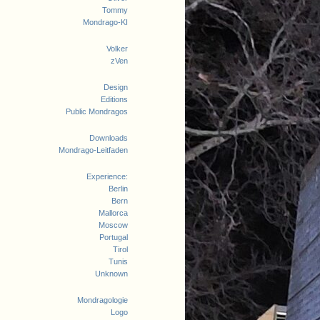
Tommy
Mondrago-KI
Volker
zVen
Design
Editions
Public Mondragos
Downloads
Mondrago-Leitfaden
Experience:
Berlin
Bern
Mallorca
Moscow
Portugal
Tirol
Tunis
Unknown
Mondragologie
Logo