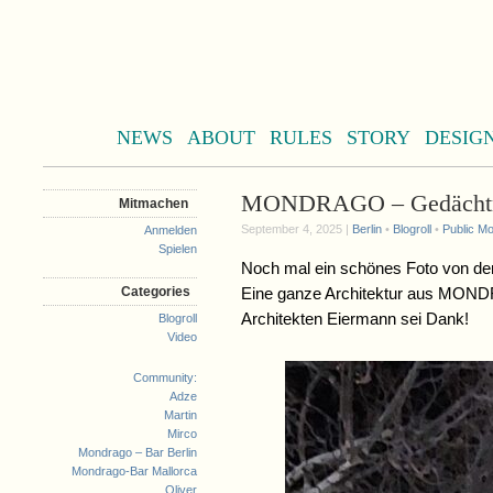
NEWS
ABOUT
RULES
STORY
DESIG
MONDRAGO – Gedächtni
Mitmachen
September 4, 2025 |
Berlin
•
Blogroll
•
Public M
Anmelden
Spielen
Noch mal ein schönes Foto von de
Categories
Eine ganze Architektur aus MOND
Architekten Eiermann sei Dank!
Blogroll
Video
Community:
Adze
Martin
Mirco
Mondrago – Bar Berlin
Mondrago-Bar Mallorca
Oliver