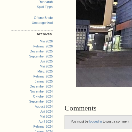
Research
Spiel-Tipps
Offene Briefe
Uncategorized
Archives
Mai 2026
Februar 2026
Dezember 2025
September 2025
Juli 2025
Mai 2025
März 2025
Februar 2025
Januar 2025
Dezember 2024
November 2024
Oktober 2024
September 2024
Comments
August 2024
Juli 2024
Mai 2024
April 2024
You must be
logged in
to post a comment.
Februar 2024
Januar 2024