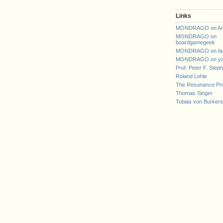
Links
MONDRAGO on An
MONDRAGO on
boardgamegeek
MONDRAGO on fa
MONDRAGO on yo
Prof. Peter F. Step
Roland Lehle
The Resonance Pro
Thomas Singer
Tobias von Burker