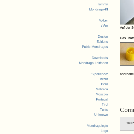
Tommy
Mondrago-KI
Volker
zVen
Auf der S
Design
Das hätt
Editions
Public Mondragos
Downloads
Mondrago-Leitfaden
Experience:
abbreche
Berlin
Bern
Mallorca
Moscow
Portugal
Tirol
Com
Tunis
Unknown
You 
Mondragologie
Logo