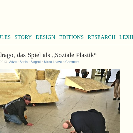
ULES
STORY
DESIGN
EDITIONS
RESEARCH
LEXI
ago, das Spiel als „Soziale Plastik“
2013 |
Adze
•
Berlin
•
Blogroll
•
Mirco
Leave a Comment