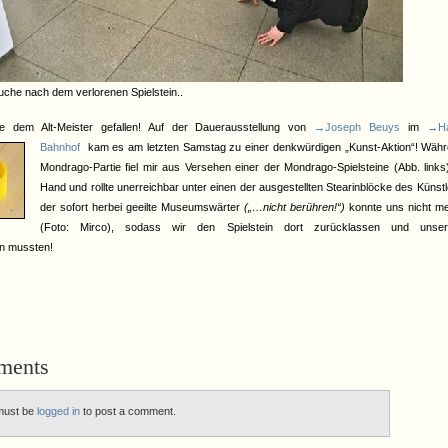
uche nach dem verlorenen Spielstein..
e dem Alt-Meister gefallen! Auf der Dauerausstellung von
→Joseph Beuys
im
→Ha
Bahnhof
kam es am letzten Samstag zu einer denkwürdigen „Kunst-Aktion“! Währ
Mondrago-Partie fiel mir aus Versehen einer der Mondrago-Spielsteine (Abb. links
Hand und rollte unerreichbar unter einen der ausgestellten Stearinblöcke des Künst
der sofort herbei geeilte Museumswärter
(„…nicht berühren!“)
konnte uns nicht me
(Foto: Mirco), sodass wir den Spielstein dort zurücklassen und unser
n mussten!
ments
must be
logged in
to post a comment.