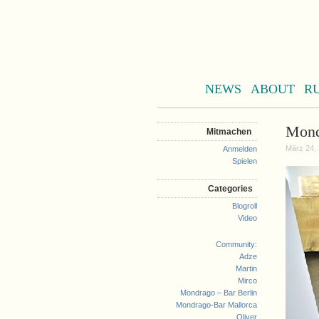
NEWS
ABOUT
R
Mondr
Mitmachen
März 24, 
Anmelden
Spielen
Categories
Blogroll
Video
Community:
Adze
Martin
Mirco
Mondrago – Bar Berlin
Mondrago-Bar Mallorca
Oliver