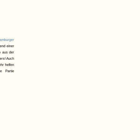
mburger
end einer
) aus der
lers! Auch
hr helfen
e Partie