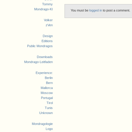
Tommy
Mondrago-KI
You must be
logged in
to post a comment.
Volker
zVen
Design
Editions
Public Mondragos
Downloads
Mondrago-Leitfaden
Experience:
Berlin
Bern
Mallorca
Moscow
Portugal
Tirol
Tunis
Unknown
Mondragologie
Logo