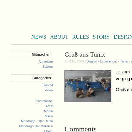
NEWS
ABOUT
RULES
STORY
DESIG
Gruß aus Tunix
Mitmachen
April 15, 2009 |
Blogroll
•
Experience:
•
Tunis
•
Anmelden
Spielen
….zum 
Categories
verging 
Blogroll
Gruß au
Video
Community:
Adze
Martin
Mirco
Mondrago – Bar Berlin
Mondrago-Bar Mallorca
Comments
Oliver