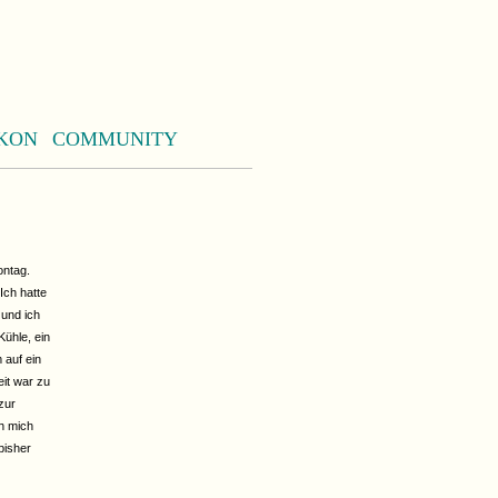
KON
COMMUNITY
ontag.
Ich hatte
 und ich
Kühle, ein
 auf ein
it war zu
zur
h mich
bisher