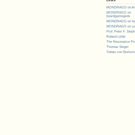
Links
MONDRAGO on An
MONDRAGO on
boardgamegeek
MONDRAGO on fa
MONDRAGO on yo
Prof. Peter F. Step
Roland Lehle
The Resonance Pro
Thomas Singer
Tobias von Burker