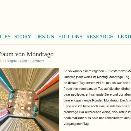
ULES
STORY
DESIGN
EDITIONS
RESEARCH
LEXI
Traum von Mondrago
011 |
Blogroll
•
zVen
1 Comment
Ja so kann’s einem ergehen … Gestern war M
Und wie jeder weiss ist Montag Mondrago-Tag. 
an diesem Tag extrem viel zu tun, es war heiss
freute mich den ganzen Tag auf die abendliche 
paar gepflegte, erfrischende Biere und vor allem
paar entspannende Runden Mondrago. Die Arbe
Ende und ich hatte noch eine Stunde bevor ich 
Mondrago-Bar aufbrechen wollte, also setzte ic
noch mal kurz aufs Sofa und rekapitulierte den 
vergangenen Tag.