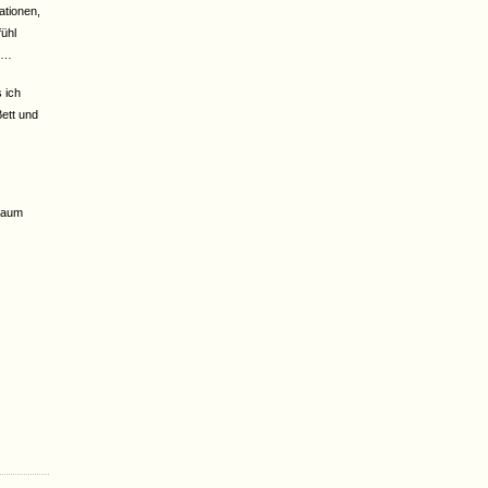
ationen,
ühl
n …
 ich
ett und
Traum