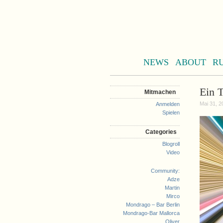
NEWS
ABOUT
R
Ein 
Mitmachen
Mai 31, 2
Anmelden
Spielen
Categories
Blogroll
Video
Community:
Adze
Martin
Mirco
Mondrago – Bar Berlin
Mondrago-Bar Mallorca
Oliver