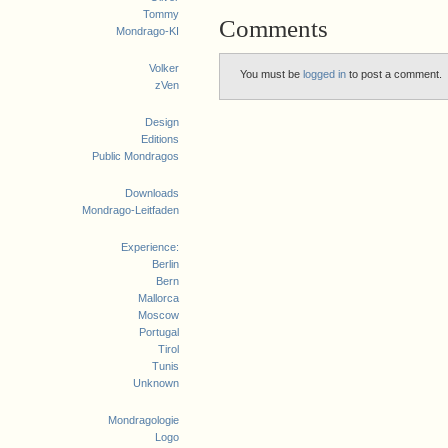
Tommy
Comments
Mondrago-KI
Volker
You must be
logged in
to post a comment.
zVen
Design
Editions
Public Mondragos
Downloads
Mondrago-Leitfaden
Experience:
Berlin
Bern
Mallorca
Moscow
Portugal
Tirol
Tunis
Unknown
Mondragologie
Logo