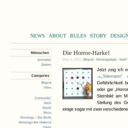
NEWS
ABOUT
RULES
STORY
DESIG
Die Horror-Harke!
Mitmachen
März 4, 2010 |
Blogroll
•
Mondragologie
•
Spiel-
Anmelden
Spielen
Jetzt zeig ich
Categories
→
„Telemann“
(s
Gefährlichkeit
Blogroll
Video
oder gar „Horro
Sternbild am M
Community:
Stellung des G
Adze
Martin
einige sogar mit zwei verschiedene
Mirco
Mondrago – Bar Berlin
Mondrago-Bar Mallorca
Oliver