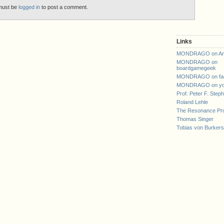
must be
logged in
to post a comment.
Links
MONDRAGO on An
MONDRAGO on
boardgamegeek
MONDRAGO on fa
MONDRAGO on yo
Prof. Peter F. Step
Roland Lehle
The Resonance Pro
Thomas Singer
Tobias von Burker