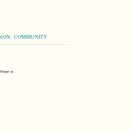
KON
COMMUNITY
 Power to
.