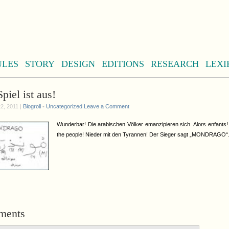
ULES
STORY
DESIGN
EDITIONS
RESEARCH
LEXI
piel ist aus!
2, 2011 |
Blogroll
•
Uncategorized
Leave a Comment
Wunderbar! Die arabischen Völker emanzipieren sich. Alors enfants!
the people! Nieder mit den Tyrannen! Der Sieger sagt „MONDRAGO“
ments