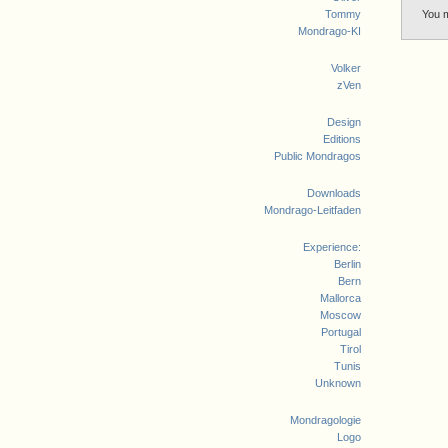
Tommy
You 
Mondrago-KI
Volker
zVen
Design
Editions
Public Mondragos
Downloads
Mondrago-Leitfaden
Experience:
Berlin
Bern
Mallorca
Moscow
Portugal
Tirol
Tunis
Unknown
Mondragologie
Logo