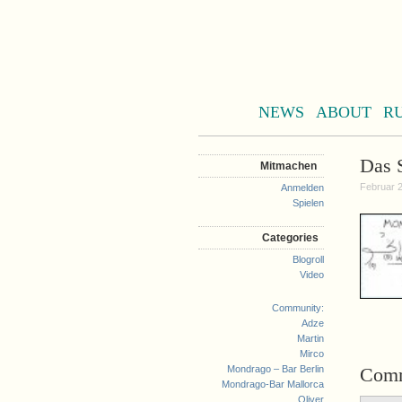
NEWS
ABOUT
R
Das S
Mitmachen
Februar 2
Anmelden
Spielen
Categories
Blogroll
Video
Community:
Adze
Martin
Mirco
Mondrago – Bar Berlin
Com
Mondrago-Bar Mallorca
Oliver