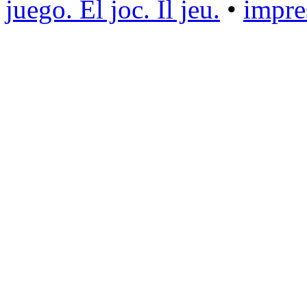
juego. El joc. Il jeu.
•
impr