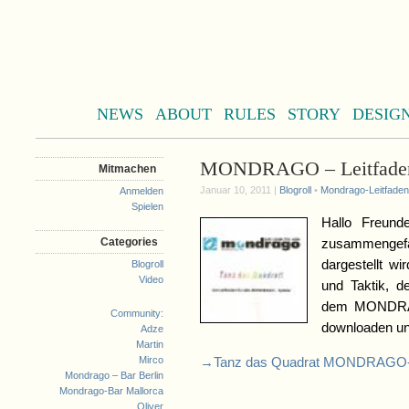
NEWS
ABOUT
RULES
STORY
DESIG
MONDRAGO – Leitfade
Mitmachen
Januar 10, 2011 |
Blogroll
•
Mondrago-Leitfaden
Anmelden
Spielen
Hallo Freund
Categories
zusammengefa
dargestellt w
Blogroll
Video
und Taktik, d
dem MONDRAGO
Community:
downloaden un
Adze
Martin
Mirco
→Tanz das Quadrat MONDRAGO-L
Mondrago – Bar Berlin
Mondrago-Bar Mallorca
Oliver