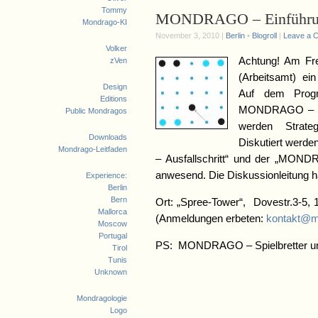
Tommy
MONDRAGO – Einführu
Mondrago-KI
November 3, 2010 |
Berlin
•
Blogroll
|
Leave a 
Volker
Achtung! Am Frei
zVen
(Arbeitsamt) e
Design
Auf dem Progr
Editions
MONDRAGO – Spie
Public Mondragos
werden Strate
Downloads
Diskutiert werd
Mondrago-Leitfaden
– Ausfallschritt“ und der „MOND
anwesend. Die Diskussionleitung h
Experience:
Berlin
Bern
Ort: „Spree-Tower“, Dovestr.3-5, 
Mallorca
(Anmeldungen erbeten:
kontakt@m
Moscow
Portugal
PS: MONDRAGO – Spielbretter und 
Tirol
Tunis
Unknown
Mondragologie
Logo