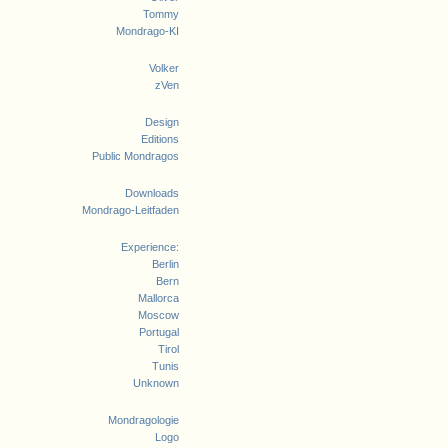
Tommy
Mondrago-KI
Volker
zVen
Design
Editions
Public Mondragos
Downloads
Mondrago-Leitfaden
Experience:
Berlin
Bern
Mallorca
Moscow
Portugal
Tirol
Tunis
Unknown
Mondragologie
Logo