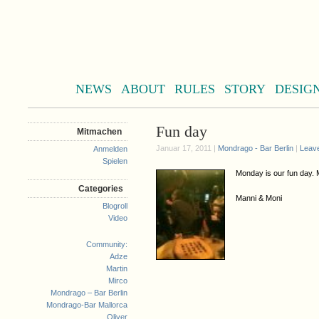
NEWS
ABOUT
RULES
STORY
DESIG
Fun day
Mitmachen
Januar 17, 2011 |
Mondrago - Bar Berlin
|
Leav
Anmelden
Spielen
Monday is our fun day
Categories
Manni & Moni
Blogroll
Video
Community:
Adze
Martin
Mirco
Mondrago – Bar Berlin
Mondrago-Bar Mallorca
Oliver