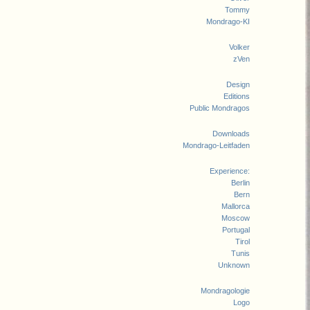
Tommy
Mondrago-KI
Volker
zVen
Design
Editions
Public Mondragos
Downloads
Mondrago-Leitfaden
Experience:
Berlin
Bern
Mallorca
Moscow
Portugal
Tirol
Tunis
Unknown
Mondragologie
Logo