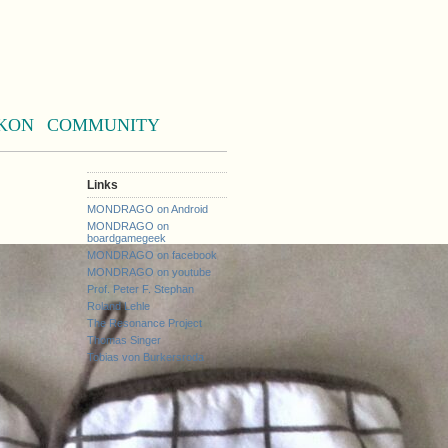
KON
COMMUNITY
Links
MONDRAGO on Android
MONDRAGO on
boardgamegeek
MONDRAGO on facebook
MONDRAGO on youtube
Prof. Peter F. Stephan
Roland Lehle
The Resonance Project
Thomas Singer
Tobias von Burkersroda