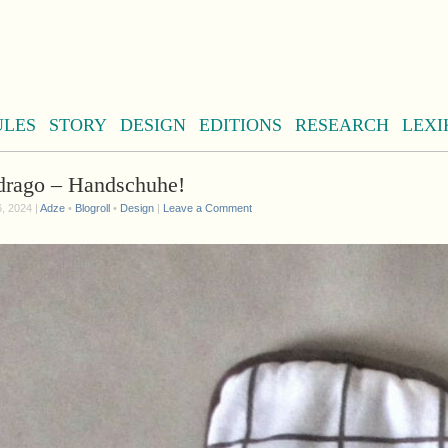
ULES
STORY
DESIGN
EDITIONS
RESEARCH
LEXI
rago – Handschuhe!
, 2024 |
Adze
•
Blogroll
•
Design
|
Leave a Comment