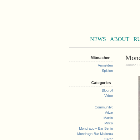
NEWS
ABOUT
R
Mond
Mitmachen
Januar 16
Anmelden
Spielen
Categories
Blogroll
Video
Community:
Adze
Martin
Mirco
Mondrago – Bar Berlin
Mondrago-Bar Mallorca
Oliver