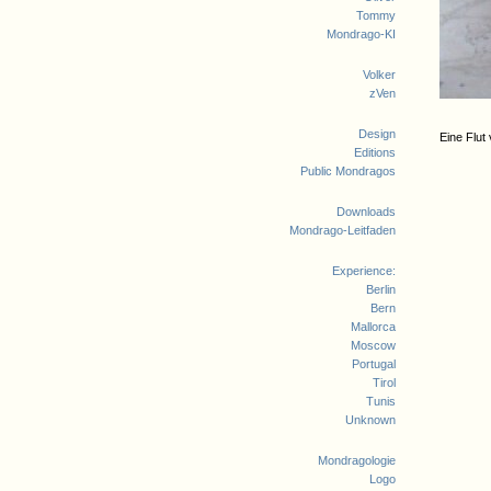
Tommy
Mondrago-KI
Volker
zVen
Design
Eine Flu
Editions
Public Mondragos
Downloads
Mondrago-Leitfaden
Experience:
Berlin
Bern
Mallorca
Moscow
Portugal
Tirol
Tunis
Unknown
Mondragologie
Logo