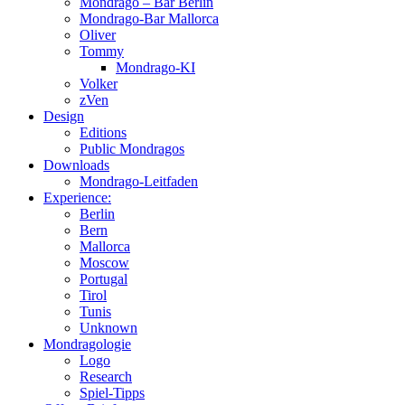
Mondrago – Bar Berlin
Mondrago-Bar Mallorca
Oliver
Tommy
Mondrago-KI
Volker
zVen
Design
Editions
Public Mondragos
Downloads
Mondrago-Leitfaden
Experience:
Berlin
Bern
Mallorca
Moscow
Portugal
Tirol
Tunis
Unknown
Mondragologie
Logo
Research
Spiel-Tipps