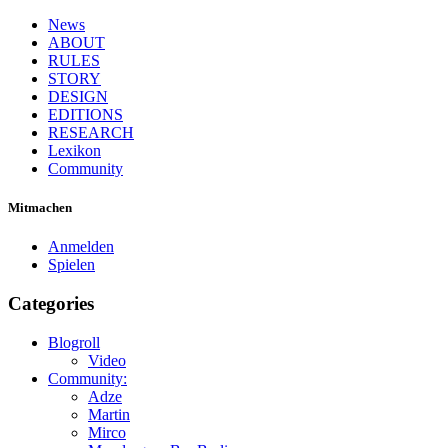
News
ABOUT
RULES
STORY
DESIGN
EDITIONS
RESEARCH
Lexikon
Community
Mitmachen
Anmelden
Spielen
Categories
Blogroll
Video
Community:
Adze
Martin
Mirco