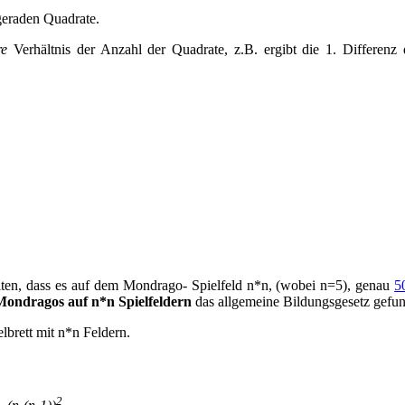
 geraden Quadrate.
re
Verhältnis der Anzahl der Quadrate, z.B. ergibt die 1. Differenz
n, dass es auf dem Mondrago- Spielfeld n*n, (wobei n=5), genau
5
ondragos auf n*n Spielfeldern
das allgemeine Bildungsgesetz gefu
brett mit n*n Feldern.
2