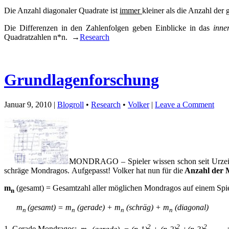
Die Anzahl diagonaler Quadrate ist
immer
kleiner als die Anzahl der
Die Differenzen in den Zahlenfolgen geben Einblicke in das
inne
Quadratzahlen n*n. →
Research
Grundlagenforschung
Januar 9, 2010 |
Blogroll
•
Research
•
Volker
|
Leave a Comment
MONDRAGO – Spieler wissen schon seit Urzeite
schräge Mondragos. Aufgepasst! Volker hat nun für die
Anzahl der M
m
(gesamt) = Gesamtzahl aller möglichen Mondragos auf einem Spiel
n
m
(gesamt) = m
(gerade) + m
(schräg) + m
(diagonal)
n
n
n
n
2
2
2