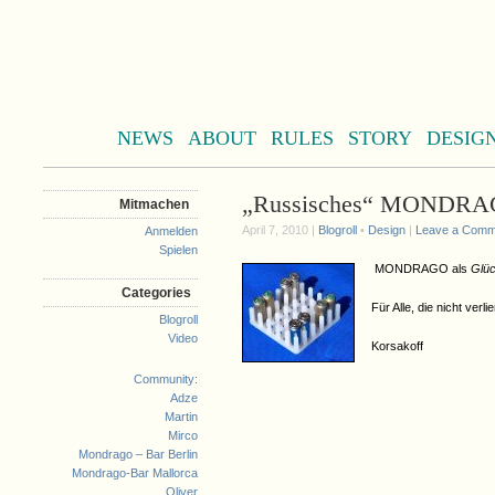
NEWS
ABOUT
RULES
STORY
DESIG
„Russisches“ MONDRA
Mitmachen
April 7, 2010 |
Blogroll
•
Design
|
Leave a Comm
Anmelden
Spielen
MONDRAGO als
Glüc
Categories
Für Alle, die nicht verl
Blogroll
Video
Korsakoff
Community:
Adze
Martin
Mirco
Mondrago – Bar Berlin
Mondrago-Bar Mallorca
Oliver