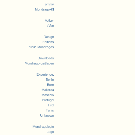
Tommy
Mondrago-KI
Volker
zVen
Design
Editions
Public Mondragos
Downloads
Mondrago-Leitfaden
Experience:
Berlin
Bern
Mallorca
Moscow
Portugal
Tirol
Tunis
Unknown
Mondragologie
Logo