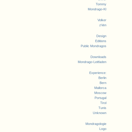
Tommy
Mondrago-KI
Volker
zVen
Design
Editions
Public Mondragos
Downloads
Mondrago-Leitfaden
Experience:
Berlin
Bern
Mallorca
Moscow
Portugal
Tirol
Tunis
Unknown
Mondragologie
Logo