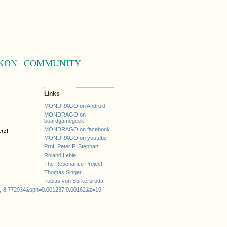
KON
COMMUNITY
Links
MONDRAGO on Android
MONDRAGO on
boardgamegeek
MONDRAGO on facebook
erz!
MONDRAGO on youtube
Prof. Peter F. Stephan
Roland Lehle
The Resonance Project
Thomas Singer
Tobias von Burkersroda
-8.772934&spn=0.001237,0.00162&z=19