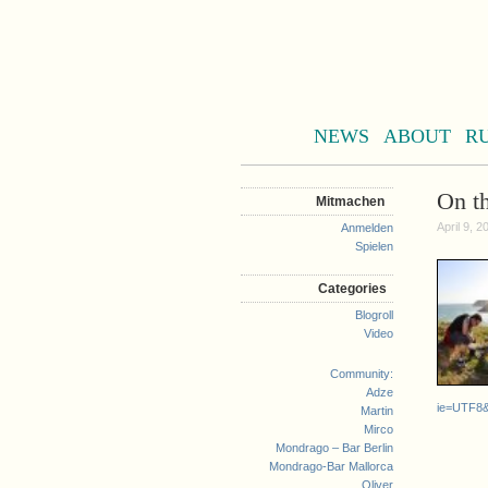
NEWS
ABOUT
R
On t
Mitmachen
April 9, 2
Anmelden
Spielen
Categories
Blogroll
Video
Community:
Adze
ie=UTF8&
Martin
Mirco
Mondrago – Bar Berlin
Mondrago-Bar Mallorca
Oliver