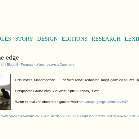
ULES
STORY
DESIGN
EDITIONS
RESEARCH
LEXI
he edge
010 |
Blogroll
•
Portugal
•
zVen
|
Leave a Comment
Urlaubszeit, Mondragozeit….. da wird selbst
schweren
Jungs ganz leicht um’s H
Entspannte Grüße vom Süd-West Zipfel Europas, zVen
Wenn ihr mal von oben drauf gucken wollt:
http://maps.google.de/maps/ms?
hl=de&t=h&msa=0&msid=118411840987778981758.000483ca337edd97cd7b8&ll=37.072013,