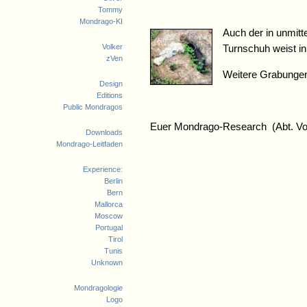
Tommy
Mondrago-KI
Auch der in unmitt
Volker
Turnschuh weist in
zVen
Weitere Grabungen
Design
Editions
Public Mondragos
Euer Mondrago-Research (Abt. Vo
Downloads
Mondrago-Leitfaden
Experience:
Berlin
Bern
Mallorca
Moscow
Portugal
Tirol
Tunis
Unknown
Mondragologie
Logo