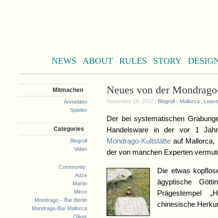
NEWS
ABOUT
RULES
STORY
DESIG
Neues von der Mondrago-
Mitmachen
November 19, 2012 |
Blogroll
•
Mallorca
|
Leav
Anmelden
Spielen
Der bei systematischen Grabunge
Categories
Handelsware in der vor 1 Jahr
Mondrago-Kultstätte
auf Mallorca, 
Blogroll
Video
der von manchen Experten vermute
Community:
Die etwas kopflose,
Adze
ägyptische Götti
Martin
Mirco
Prägestempel „
Mondrago – Bar Berlin
chinesische Herkun
Mondrago-Bar Mallorca
Oliver