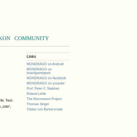
KON
COMMUNITY
Links
MONDRAGO on Android
MONDRAGO on
boardgamegeek
MONDRAGO on facebook
MONDRAGO on youtube
Prof. Peter F. Stephan
Roland Lehle
The Resonance Project
lin. Text:
Thomas Singer
n „Udo“,
Tobias von Burkersroda