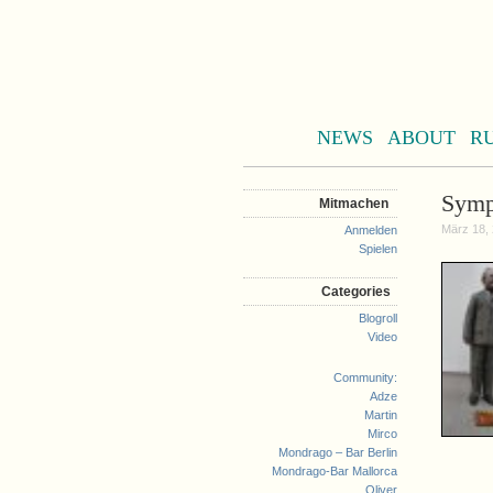
NEWS
ABOUT
R
Symp
Mitmachen
März 18, 
Anmelden
Spielen
Categories
Blogroll
Video
Community:
Adze
Martin
Mirco
Mondrago – Bar Berlin
Mondrago-Bar Mallorca
Oliver