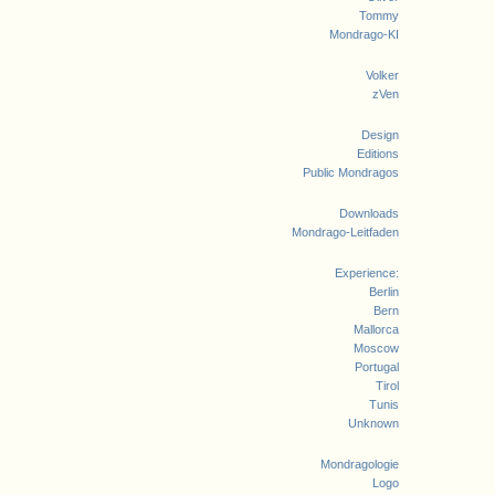
Tommy
Mondrago-KI
Volker
zVen
Design
Editions
Public Mondragos
Downloads
Mondrago-Leitfaden
Experience:
Berlin
Bern
Mallorca
Moscow
Portugal
Tirol
Tunis
Unknown
Mondragologie
Logo