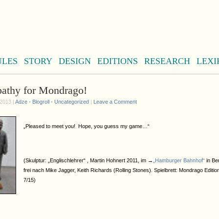
ULES
STORY
DESIGN
EDITIONS
RESEARCH
LEXI
athy for Mondrago!
2013 |
Adze
•
Blogroll
•
Uncategorized
|
Leave a Comment
„Pleased to meet you! Hope, you guess my game…“
(Skulptur: „Englischlehrer“ , Martin Hohnert 2011, im →
„Hamburger Bahnhof“
in Ber
frei nach Mike Jagger, Keith Richards (Rolling Stones). Spielbrett: Mondrago Editio
7/15)