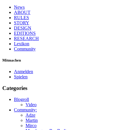
News
ABOUT
RULES
STORY
DESIGN
EDITIONS
RESEARCH
Lexikon
Community
Mitmachen
Anmelden
Spielen
Categories
Blogroll
Video
Community:
Adze
Martin
Mirco