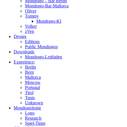
Mondrago – Bar Berlin
Mondrago-Bar Mallorca
Oliver
Tommy
Mondrago-KI
Volker
zVen
Design
Editions
Public Mondragos
Downloads
Mondrago-Leitfaden
Experience:
Berlin
Bern
Mallorca
Moscow
Portugal
Tirol
Tunis
Unknown
Mondragologie
Logo
Research
Spiel-Tipps