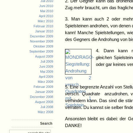
2. Der Gegner kann das drohende 
Juli 2010
Juni 2010
Zug
mehr
braucht, um das fragliche
Mai 2010
April 2010
3. Man kann auch 2 oder mehr 
März 2010
Spielsteinen androhen, von denen 
Februar 2010
Januar 2010
kann! Manche Spielstellungen, wi
Dezember 2009
des Gegners die Androhung von bi
November 2009
Oktober 2009
4. Dann kann m
September 2009
August 2009
gleichen
Spielstei
Juli 2009
oder gar keines ver
Juni 2009
Mai 2009
April 2009
März 2009
5. Eine begrenzte Anzahl von Stel
Februar 2009
Januar 2009
versch. Quadrate
anzudrohen, vo
Dezember 2008
verhindern kann. Das sind die stä
August 2008
Juli 2008
verraten. Du kannst sie selber find
März 2008
Ansonsten bleibt es dabei: der 
Search
DANKE!