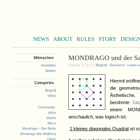
NEWS
ABOUT
RULES
STORY
DESIG
MONDRAGO und der Satz
Mitmachen
Februar 4, 2012 |
Blogroll
•
Research
|
Leave 
Anmelden
Spielen
Hiermit eröffn
Categories
die geometri
Blogroll
Ästhetische,
Video
berühmte
Sat
Community:
einem MOND
Adze
anschaulich
, was logisch ist:
Martin
Mirco
1 kleines diagonales Quadrat
ist s
Mondrago – Bar Berlin
Mondrago-Bar Mallorca
Oliver