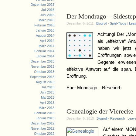
Dezember 2023
Juli 2016
Der Mondrago – Sideste
Juni 2016
März 2016
Dezember 6, 2011 |
Blogroll
•
Spiel-Tipps
|
Lea
Februar 2016
Januar 2016
Achtung! Der „Mo
August 2014
April 2014
als „effektive“ A
März 2014
haben wir jetzt 
Februar 2014
Eröffnungen sowie
Januar 2014
Dezember 2013
Gegenteil erwiese
November 2013
effektive Antwort auf die span. 
Oktober 2013
Eröffnung.
September 2013
August 2013
Juli 2013
Euer Mondrago – Research
Juni 2013
Mai 2013
April 2013
März 2013
Genealogie der Vierecke
Februar 2013
Januar 2013
Dezember 6, 2010 |
Blogroll
•
Research
|
Leav
Dezember 2012
November 2012
Auf einem MOND
Oktober 2012