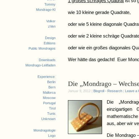
1 großes schräges Quadrat
ist so 
Tommy
Mondrago-KI
wie 10 kleine gerade Quadrate,
Volker
oder wie 5 kleine diagonale Quadra
zVen
oder wie 2 kleine schräge Quadrate
Design
Editions
oder wie ein großes diagonales Qua
Public Mondragos
Wer hätte das gedacht! Euer Mo
Downloads
Mondrago-Leitfaden
Experience:
Die „Mondrago – Wechse
Berlin
Bern
Januar 9, 2012 |
Blogroll
•
Research
|
Leave a
Mallorca
Moscow
Die „Mondrag
Portugal
Tirol
einzigartigen 
Tunis
mathematische 
Unknown
aus, aber wir v
Mondragologie
Die Mondrago – 
Logo