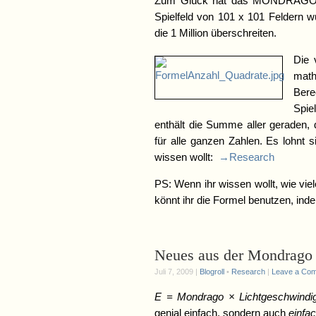
Zum Glück hat das MONDRAGO – S
Spielfeld von 101 x 101 Feldern 
die 1 Million überschreiten.
Die 
mat
Bere
Spie
enthält die Summe aller geraden,
für alle ganzen Zahlen. Es lohnt 
wissen wollt:
→Research
PS: Wenn ihr wissen wollt, wie v
könnt ihr die Formel benutzen, indem
Neues aus der Mondrago
Juli 7, 2009 |
Blogroll
•
Research
|
Leave a Co
E = Mondrago × Lichtgeschwindi
genial einfach, sondern auch
einfac