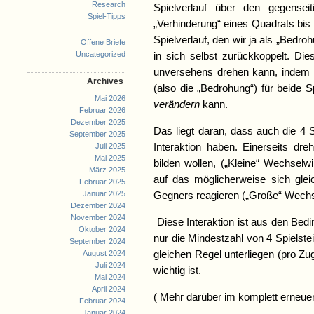
Research
Spielverlauf über den gegense
Spiel-Tipps
„Verhinderung“ eines Quadrats bis
Spielverlauf, den wir ja als „Bedroh
Offene Briefe
Uncategorized
in sich selbst zurückkoppelt. Di
unversehens drehen kann, indem 
Archives
(also die „Bedrohung“) für beide 
Mai 2026
verändern
kann.
Februar 2026
Dezember 2025
Das liegt daran, dass auch die 4 S
September 2025
Juli 2025
Interaktion haben. Einerseits dr
Mai 2025
bilden wollen, („Kleine“ Wechselw
März 2025
auf das möglicherweise sich gleic
Februar 2025
Januar 2025
Gegners reagieren („Große“ Wechs
Dezember 2024
November 2024
Diese Interaktion ist aus den Bedi
Oktober 2024
nur die Mindestzahl von 4 Spielste
September 2024
August 2024
gleichen Regel unterliegen (pro Zug
Juli 2024
wichtig ist.
Mai 2024
April 2024
( Mehr darüber im komplett erneue
Februar 2024
Januar 2024