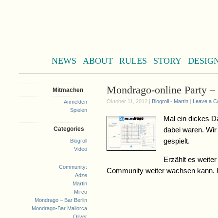
NEWS
ABOUT
RULES
STORY
DESIG
Mondrago-online Party –
Mitmachen
Oktober 11, 2012 |
Blogroll
•
Martin
|
Leave a 
Anmelden
Spielen
Mal ein dickes Da
Categories
dabei waren. Wir 
gespielt.
Blogroll
Video
Erzählt es weite
Community:
Community weiter wachsen kann. I
Adze
Martin
Mirco
Mondrago – Bar Berlin
Mondrago-Bar Mallorca
Oliver