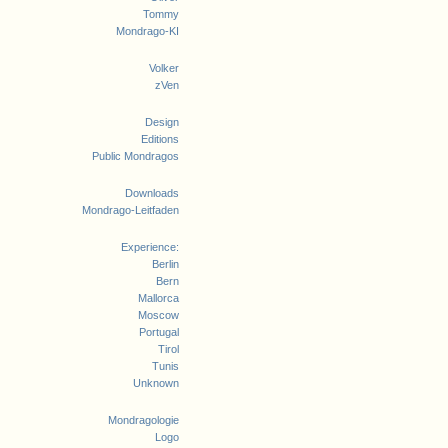
Tommy
Mondrago-KI
Volker
zVen
Design
Editions
Public Mondragos
Downloads
Mondrago-Leitfaden
Experience:
Berlin
Bern
Mallorca
Moscow
Portugal
Tirol
Tunis
Unknown
Mondragologie
Logo