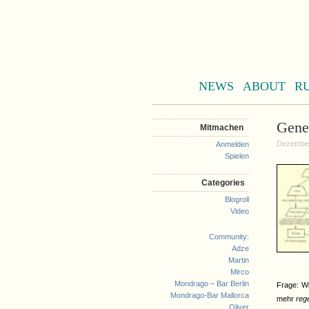
NEWS
ABOUT
R
Gene
Mitmachen
Dezember
Anmelden
Spielen
Categories
Blogroll
Video
Community:
Adze
Martin
Mirco
Mondrago – Bar Berlin
Frage: W
Mondrago-Bar Mallorca
mehr
reg
Oliver