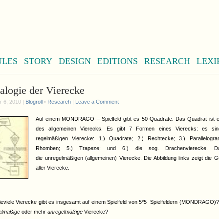
ULES
STORY
DESIGN
EDITIONS
RESEARCH
LEXI
alogie der Vierecke
 6, 2010 |
Blogroll
•
Research
|
Leave a Comment
Auf einem MONDRAGO – Spielfeld gibt es 50 Quadrate. Das Quadrat ist 
des allgemeinen Vierecks. Es gibt 7 Formen eines Vierecks: es sin
regelmäßigen Vierecke: 1.) Quadrate; 2.) Rechtecke; 3.) Parallelogr
Rhomben; 5.) Trapeze; und 6.) die sog. Drachenvierecke. Da
die unregelmäßigen (allgemeinen) Vierecke. Die Abbildung links zeigt die G
aller Vierecke.
ieviele Vierecke gibt es insgesamt auf einem Spielfeld von 5*5 Spielfeldern (MONDRAGO)
elmäßige
oder mehr
unregelmäßige
Vierecke?