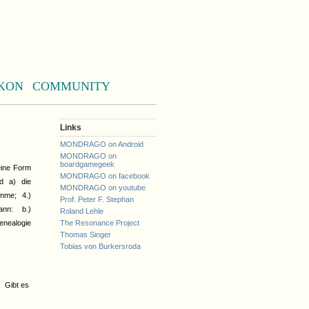
KON
COMMUNITY
Links
MONDRAGO on Android
MONDRAGO on
boardgamegeek
eine Form
MONDRAGO on facebook
d a) die
MONDRAGO on youtube
amme; 4.)
Prof. Peter F. Stephan
nn: b.)
Roland Lehle
enealogie
The Resonance Project
Thomas Singer
Tobias von Burkersroda
? Gibt es