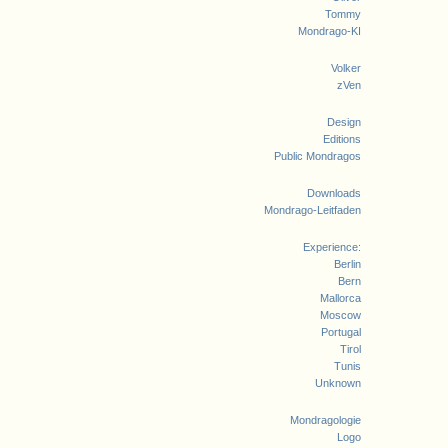
Tommy
Mondrago-KI
Volker
zVen
Design
Editions
Public Mondragos
Downloads
Mondrago-Leitfaden
Experience:
Berlin
Bern
Mallorca
Moscow
Portugal
Tirol
Tunis
Unknown
Mondragologie
Logo