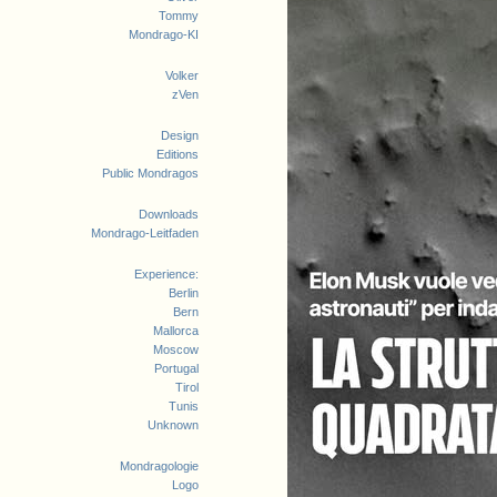
Tommy
Mondrago-KI
Volker
zVen
Design
Editions
Public Mondragos
Downloads
Mondrago-Leitfaden
Experience:
Berlin
Bern
Mallorca
Moscow
Portugal
Tirol
Tunis
Unknown
Mondragologie
Logo