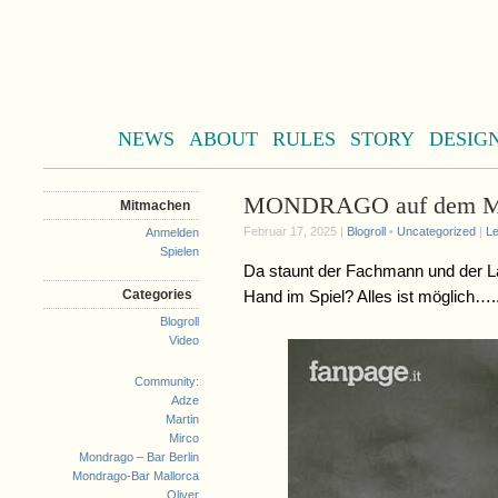
NEWS
ABOUT
RULES
STORY
DESIG
MONDRAGO auf dem Mar
Mitmachen
Februar 17, 2025 |
Blogroll
•
Uncategorized
|
L
Anmelden
Spielen
Da staunt der Fachmann und der La
Categories
Hand im Spiel? Alles ist möglich….
Blogroll
Video
Community:
Adze
Martin
Mirco
Mondrago – Bar Berlin
Mondrago-Bar Mallorca
Oliver