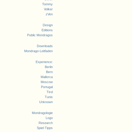
Tommy
Volker
zVen
Design
Editions
Public Mondragos
Downloads
Mondrago-Leitfaden
Experience:
Berlin
Bern
Mallorca
Moscow
Portugal
Tirol
Tunis
Unknown
Mondragologie
Logo
Research
Spiel-Tipps