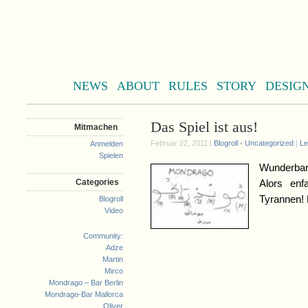
NEWS
ABOUT
RULES
STORY
DESIG
Das Spiel ist aus!
Mitmachen
Februar 22, 2011 |
Blogroll
•
Uncategorized
|
Le
Anmelden
Spielen
Wunderbar
Categories
Alors enf
Tyrannen!
Blogroll
Video
Community:
Adze
Martin
Mirco
Mondrago – Bar Berlin
Mondrago-Bar Mallorca
Oliver