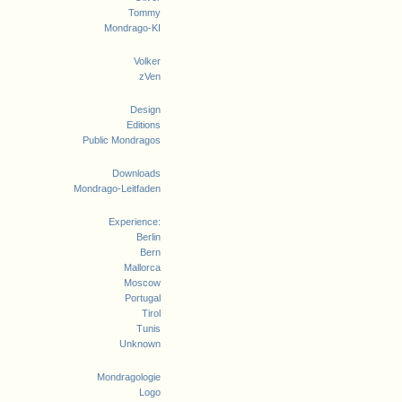
Tommy
Mondrago-KI
Volker
zVen
Design
Editions
Public Mondragos
Downloads
Mondrago-Leitfaden
Experience:
Berlin
Bern
Mallorca
Moscow
Portugal
Tirol
Tunis
Unknown
Mondragologie
Logo