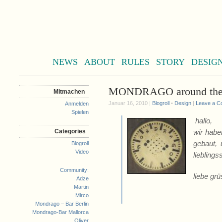
NEWS
ABOUT
RULES
STORY
DESIG
MONDRAGO around the 
Mitmachen
Januar 16, 2010 |
Blogroll
•
Design
|
Leave a 
Anmelden
Spielen
hallo,
Categories
wir haben
gebaut,
Blogroll
Video
lieblings
Community:
liebe gr
Adze
Martin
Mirco
Mondrago – Bar Berlin
Mondrago-Bar Mallorca
Oliver