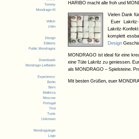
HARIBO macht alle froh und MO
Tommy
Mondrago-KI
Vielen Dank f
Volker
Euer Lakritz-
zVen
Lakritz-Konf
komplett ess
Design
Design
Geschic
Editions
Public Mondragos
MONDRAGO ist ideal für eine kreat
Downloads
eine Tüte Lakritz zu geniessen. 
Mondrago-Leitfaden
als MONDRAGO – Spielsteine. Probi
Experience:
Mit besten Grüßen, euer MOND
Berlin
Bern
Mallorca
Moscow
Portugal
Tirol
Tunis
Unknown
Mondragologie
Logo