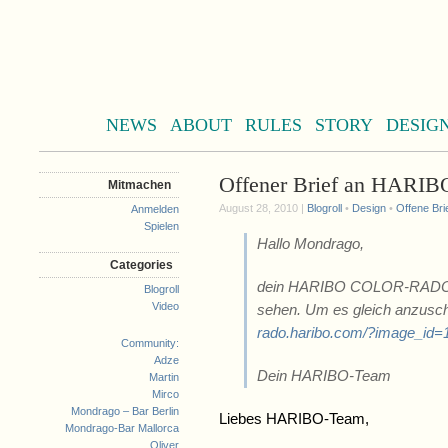
NEWS
ABOUT
RULES
STORY
DESIG
Offener Brief an HARIB
Mitmachen
August 28, 2010 |
Blogroll
•
Design
•
Offene Bri
Anmelden
Spielen
Hallo Mondrago,
Categories
dein HARIBO COLOR-RADO Kun
Blogroll
Video
sehen. Um es gleich anzuscha
rado.haribo.com/?image_id=
Community:
Adze
Dein HARIBO-Team
Martin
Mirco
Mondrago – Bar Berlin
Liebes HARIBO-Team,
Mondrago-Bar Mallorca
Oliver