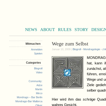
NEWS
ABOUT
RULES
STORY
DESIG
Wege zum Selbst
Mitmachen
Januar 10, 2009 |
Blogroll
•
Mondragologie
•
zV
Anmelden
Spielen
MONDRAGO i
Categories
hat, kann
zunächst, a
Blogroll
Video
führen, er
Wege und um
Community:
Ziele gedie
Adze
Martin
selber quad
Mirco
Mondrago – Bar Berlin
Hier wird ihm das
schräge
Quadr
Mondrago-Bar Mallorca
wahres Gesicht.
Oliver