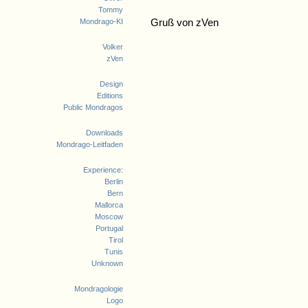
Tommy
Mondrago-KI
Gruß von zVen
Volker
zVen
Design
Editions
Public Mondragos
Downloads
Mondrago-Leitfaden
Experience:
Berlin
Bern
Mallorca
Moscow
Portugal
Tirol
Tunis
Unknown
Mondragologie
Logo