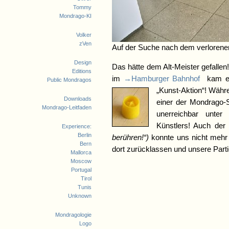
Tommy
Mondrago-KI
Volker
zVen
Auf der Suche nach dem verlorenen
Design
Das hätte dem Alt-Meister gefallen
Editions
im
→Hamburger Bahnhof
kam es
Public Mondragos
„Kunst-Aktion“! Währ
Downloads
einer der Mondrago-Sp
Mondrago-Leitfaden
unerreichbar unter
Künstlers! Auch der
Experience:
Berlin
berühren!“)
konnte uns nicht mehr h
Bern
dort zurücklassen und unsere Part
Mallorca
Moscow
Portugal
Tirol
Tunis
Unknown
Mondragologie
Logo