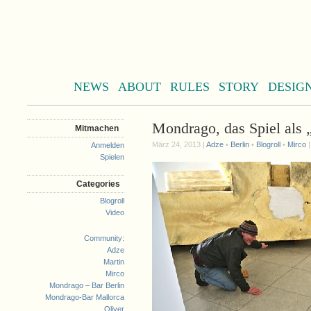
NEWS
ABOUT
RULES
STORY
DESIG
Mondrago, das Spiel als „
Mitmachen
März 24, 2013 |
Adze
•
Berlin
•
Blogroll
•
Mirco
Anmelden
Spielen
Categories
Blogroll
Video
Community:
Adze
Martin
Mirco
Mondrago – Bar Berlin
Mondrago-Bar Mallorca
Oliver