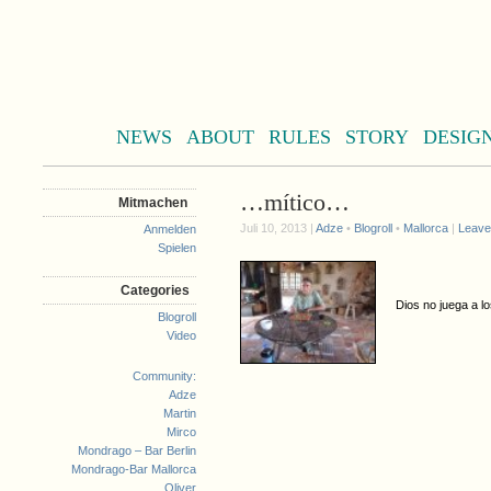
NEWS
ABOUT
RULES
STORY
DESIG
…mítico…
Mitmachen
Juli 10, 2013 |
Adze
•
Blogroll
•
Mallorca
|
Leave
Anmelden
Spielen
Categories
Dios no juega a l
Blogroll
Video
Community:
Adze
Martin
Mirco
Mondrago – Bar Berlin
Mondrago-Bar Mallorca
Oliver