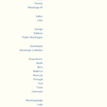
Tommy
Mondrago-KI
Volker
zVen
Design
Editions
Public Mondragos
Downloads
Mondrago-Leitfaden
Experience:
Berlin
Bern
Mallorca
Moscow
Portugal
Tirol
Tunis
Unknown
Mondragologie
Logo