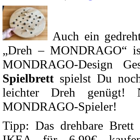
Auch ein gedreht
„Dreh – MONDRAGO“ ist d
MONDRAGO-Design Ges
Spielbrett
spielst Du noch
leichter Dreh genügt! N
MONDRAGO-Spieler!
Tipp: Das drehbare Brett 
IKEA für 6.99€ kaufe