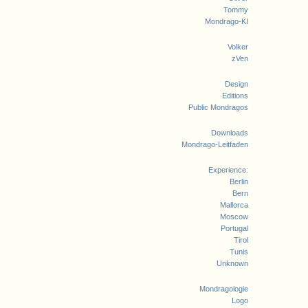
Tommy
Mondrago-KI
Volker
zVen
Design
Editions
Public Mondragos
Downloads
Mondrago-Leitfaden
Experience:
Berlin
Bern
Mallorca
Moscow
Portugal
Tirol
Tunis
Unknown
Mondragologie
Logo