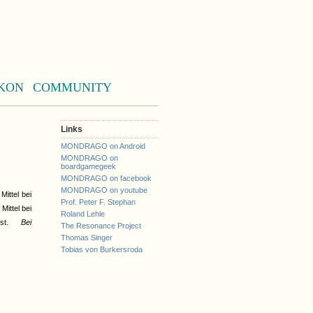
KON
COMMUNITY
Links
MONDRAGO on Android
MONDRAGO on
boardgamegeek
MONDRAGO on facebook
MONDRAGO on youtube
Mittel bei
Prof. Peter F. Stephan
ittel bei
Roland Lehle
lust.
Bei
The Resonance Project
Thomas Singer
Tobias von Burkersroda