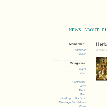
NEWS
ABOUT
R
Herbs
Mitmachen
Oktober 3
Anmelden
Spielen
Categories
Blogroll
Video
Community:
Adze
Martin
Mirco
Mondrago – Bar Berlin
Mondrago-Bar Mallorca
Oliver