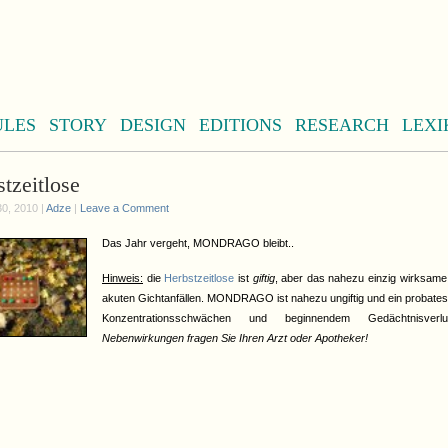
ULES
STORY
DESIGN
EDITIONS
RESEARCH
LEXI
tzeitlose
0, 2010 |
Adze
|
Leave a Comment
Das Jahr vergeht, MONDRAGO bleibt..
Hinweis:
die
Herbstzeitlose
ist
giftig
, aber das nahezu einzig wirksame 
akuten Gichtanfällen. MONDRAGO ist nahezu ungiftig und ein probates M
Konzentrationsschwächen und beginnendem Gedächtnisver
Nebenwirkungen fragen Sie Ihren Arzt oder Apotheker!