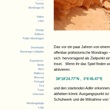
Tommy
Mondrago-KI
Volker
zVen
Design
Editions
Public Mondragos
Das vor ein paar Jahren von einem v
Downloads
Mondrago-Leitfaden
offenbar prähistorische Mondrago –
sich hervorragend als Zielpunkt e
Experience:
Insel.
Wenn ihr das Spiel finden w
Berlin
Bern
aktivieren:
Mallorca
Moscow
39°18’24.77″N , 3°6’45.47″E
Portugal
Tirol
und den
startenden Adle
r erkennen,
Tunis
abheben könnt. Ausgangspunkt ist 
Unknown
Schuhwerk und die Mitnahme von 
Mondragologie
Logo