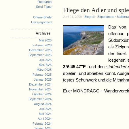
Research
Spiel-Tipps
Fliege den Adler und spie
Juni 21, 2009 |
Blogroll
•
Experience:
•
Mallorca
Offene Briefe
Uncategorized
Das von e
Archives
offenbar 
Südostküst
Mai 2026
Februar 2026
als Zielpu
Dezember 2025
der Insel.
September 2025
losgehen, 
Juli 2025
Mai 2025
3°6’45.47″E
und den
startenden 
März 2025
spielen und abheben könnt. Ausgan
Februar 2025
Januar 2025
festes Schuhwerk und die Mitnahm
Dezember 2024
November 2024
Euer MONDRAGO – Wanderverei
Oktober 2024
September 2024
August 2024
Juli 2024
Mai 2024
April 2024
Februar 2024
Januar 2024