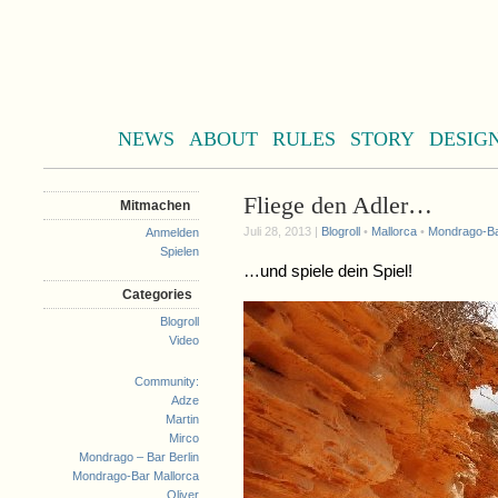
NEWS
ABOUT
RULES
STORY
DESIG
Fliege den Adler…
Mitmachen
Juli 28, 2013 |
Blogroll
•
Mallorca
•
Mondrago-Ba
Anmelden
Spielen
…und spiele dein Spiel!
Categories
Blogroll
Video
Community:
Adze
Martin
Mirco
Mondrago – Bar Berlin
Mondrago-Bar Mallorca
Oliver