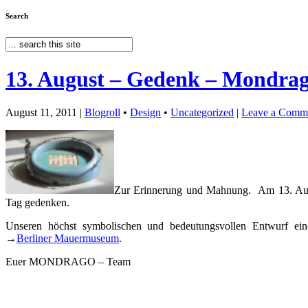
Search
13. August – Gedenk – Mondra
August 11, 2011 |
Blogroll
•
Design
•
Uncategorized
|
Leave a Comm
Zur Erinnerung und Mahnung. Am 13. Augu
Tag gedenken.
Unseren höchst symbolischen und bedeutungsvollen Entwurf ei
→
Berliner Mauermuseum
.
Euer MONDRAGO – Team