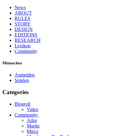
News
ABOUT
RULES
STORY
DESIGN
EDITIONS
RESEARCH
Lexikon
Community
Mitmachen
Anmelden
Spielen
Categories
Blogroll
Video
Community:
Adze
Martin
Mirco