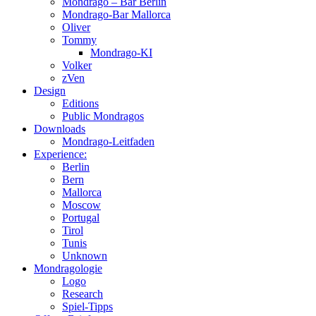
Mondrago – Bar Berlin
Mondrago-Bar Mallorca
Oliver
Tommy
Mondrago-KI
Volker
zVen
Design
Editions
Public Mondragos
Downloads
Mondrago-Leitfaden
Experience:
Berlin
Bern
Mallorca
Moscow
Portugal
Tirol
Tunis
Unknown
Mondragologie
Logo
Research
Spiel-Tipps