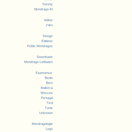
Tommy
Mondrago-KI
Volker
zVen
Design
Editions
Public Mondragos
Downloads
Mondrago-Leitfaden
Experience:
Berlin
Bern
Mallorca
Moscow
Portugal
Tirol
Tunis
Unknown
Mondragologie
Logo