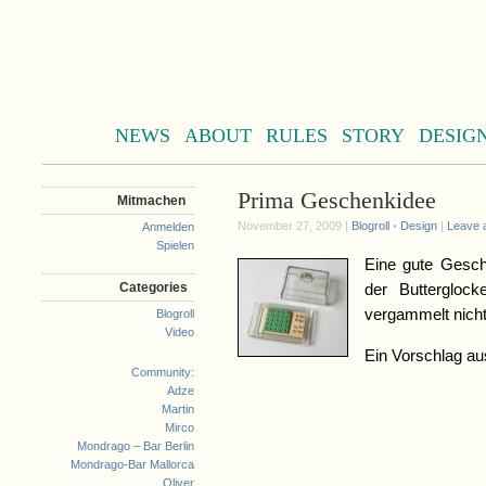
NEWS
ABOUT
RULES
STORY
DESIG
Prima Geschenkidee
Mitmachen
November 27, 2009 |
Blogroll
•
Design
|
Leave 
Anmelden
Spielen
Eine gute Gesc
Categories
der Butterglock
vergammelt nicht
Blogroll
Video
Ein Vorschlag 
Community:
Adze
Martin
Mirco
Mondrago – Bar Berlin
Mondrago-Bar Mallorca
Oliver