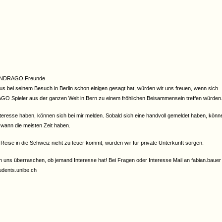
ONDRAGO Freunde
s bei seinem Besuch in Berlin schon einigen gesagt hat, würden wir uns freuen, wenn sich
 Spieler aus der ganzen Welt in Bern zu einem fröhlichen Beisammensein treffen würden
Interesse haben, können sich bei mir melden. Sobald sich eine handvoll gemeldet haben, könn
 wann die meisten Zeit haben.
 Reise in die Schweiz nicht zu teuer kommt, würden wir für private Unterkunft sorgen.
n uns überraschen, ob jemand Interesse hat! Bei Fragen oder Interesse Mail an fabian.baue
udents.unibe.ch