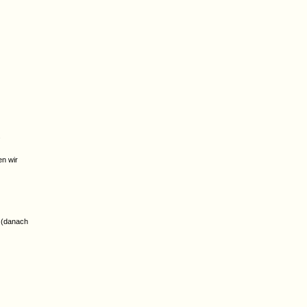
.
en wir
r (danach