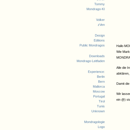
Tommy
Mondrago-KI
Volker
zVen
Design
Editions
Public Mondragos
Hallo M
Wie Marku
Downloads
MONDRAGO
Mondrago-Leitfaden
Alle die 
Experience:
abklären,
Berlin
Bern
Damit die
Mallorca
Moscow
Wir lasse
Portugal
ein @) st
Tirol
Tunis
Unknown
Mondragologie
Logo