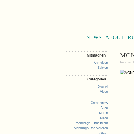
NEWS
ABOUT
R
MOND
Mitmachen
Februar 1
Anmelden
Spielen
Categories
Blogroll
Video
Community:
Adze
Martin
Mirco
Mondrago – Bar Berlin
Mondrago-Bar Mallorca
Oliver