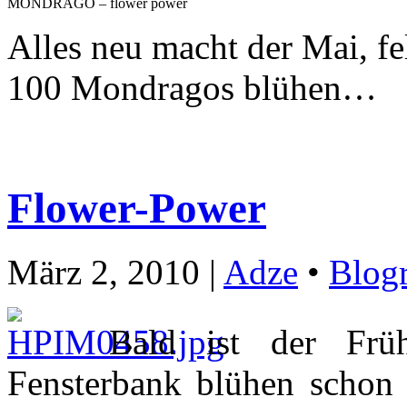
MONDRAGO – flower power
Alles neu macht der Mai, f
100 Mondragos blühen…
Flower-Power
März 2, 2010 |
Adze
•
Blogr
Bald ist der Frü
Fensterbank blühen schon