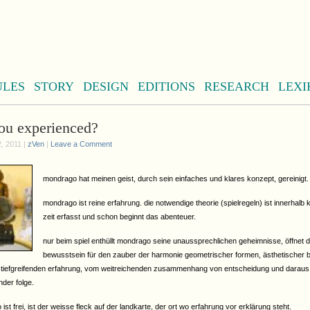
ULES
STORY
DESIGN
EDITIONS
RESEARCH
LEXI
you experienced?
, 2011 |
zVen
|
Leave a Comment
mondrago hat meinen geist, durch sein einfaches und klares konzept, gereinigt.
mondrago ist reine erfahrung. die notwendige theorie (spielregeln) ist innerhalb 
zeit erfasst und schon beginnt das abenteuer.
nur beim spiel enthüllt mondrago seine unaussprechlichen geheimnisse, öffnet 
bewusstsein für den zauber der harmonie geometrischer formen, ästhetischer
 tiefgreifenden erfahrung, vom weitreichenden zusammenhang von entscheidung und daraus
nder folge.
st frei, ist der weisse fleck auf der landkarte, der ort wo erfahrung vor erklärung steht.