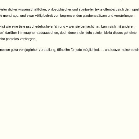
ieler dicker wissenschaftlicher, philosophischer und spiritueller texte offenbart sich dem spiel
tie mondrago. und zwar völlig befreit von begrenzenden glaubenssätzen und vorstellungen.
ist wie eine tiefe psychedelische erfahrung – wer sie gemacht hat, kann sich mit anderen
en“ darüber in metaphern austauschen, doch denen, die nicht spielen bleibt dieses geheime
che paradies verborgen.
 meinen geist von jeglicher vorstellung, öffne ihn für jede möglichkeit … und setze meinen stei