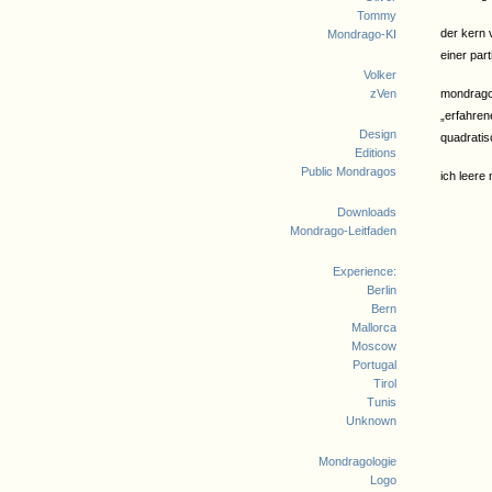
Tommy
der kern v
Mondrago-KI
einer par
Volker
zVen
mondrago 
„erfahren
Design
quadratis
Editions
Public Mondragos
ich leere
Downloads
Mondrago-Leitfaden
Experience:
Berlin
Bern
Mallorca
Moscow
Portugal
Tirol
Tunis
Unknown
Mondragologie
Logo