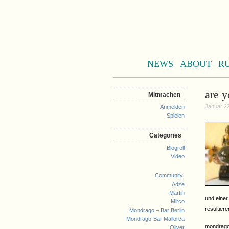
NEWS
ABOUT
R
are 
Mitmachen
Januar 22
Anmelden
Spielen
Categories
Blogroll
Video
Community:
Adze
Martin
und einer
Mirco
resultiere
Mondrago – Bar Berlin
Mondrago-Bar Mallorca
mondrago i
Oliver