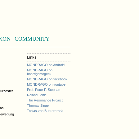
KON
COMMUNITY
Links
MONDRAGO on Android
MONDRAGO on
boardgamegeek
MONDRAGO on facebook
MONDRAGO on youtube
Prof. Peter F. Stephan
kürzester
Roland Lehle
The Resonance Project
Thomas Singer
das
Tobias von Burkersroda
 bewegung