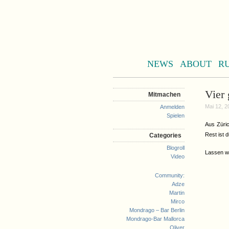
NEWS
ABOUT
R
Vier 
Mitmachen
Mai 12, 2
Anmelden
Spielen
Aus Züric
Rest ist d
Categories
Blogroll
Lassen wi
Video
Community:
Adze
Martin
Mirco
Mondrago – Bar Berlin
Mondrago-Bar Mallorca
Oliver