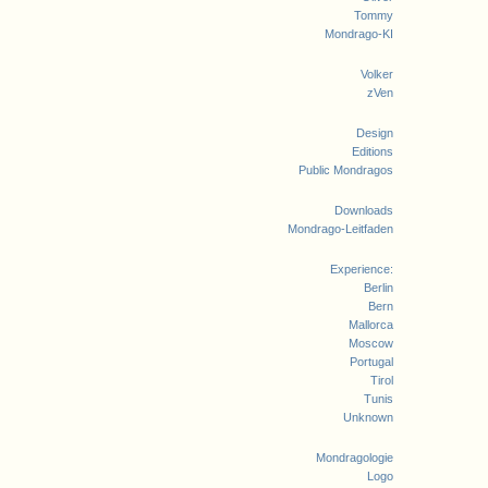
Tommy
Mondrago-KI
Volker
zVen
Design
Editions
Public Mondragos
Downloads
Mondrago-Leitfaden
Experience:
Berlin
Bern
Mallorca
Moscow
Portugal
Tirol
Tunis
Unknown
Mondragologie
Logo