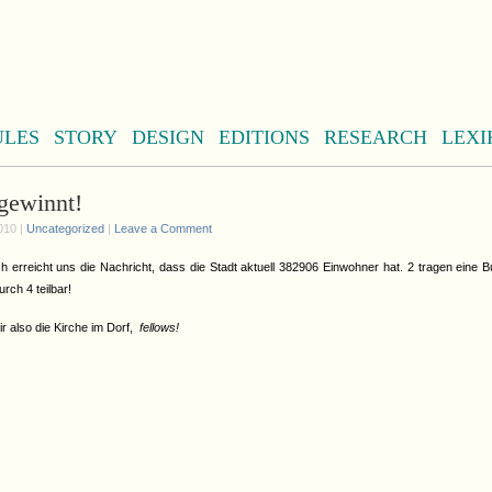
ULES
STORY
DESIGN
EDITIONS
RESEARCH
LEXI
gewinnt!
010 |
Uncategorized
|
Leave a Comment
h erreicht uns die Nachricht, dass die Stadt aktuell 382906 Einwohner hat. 2 tragen eine B
urch 4 teilbar!
r also die Kirche im Dorf,
fellows!