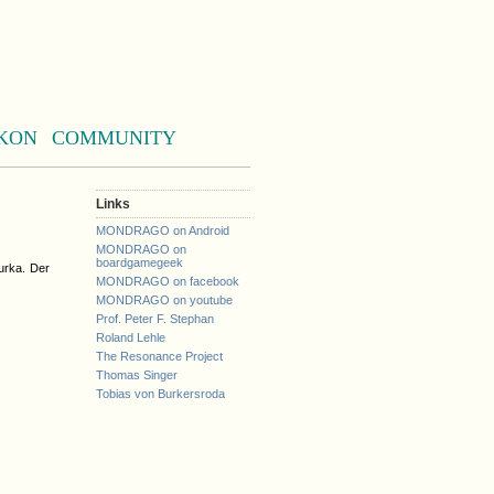
KON
COMMUNITY
Links
MONDRAGO on Android
MONDRAGO on
boardgamegeek
urka. Der
MONDRAGO on facebook
MONDRAGO on youtube
Prof. Peter F. Stephan
Roland Lehle
The Resonance Project
Thomas Singer
Tobias von Burkersroda