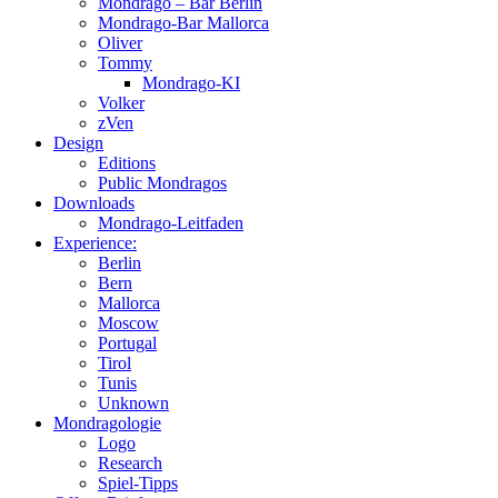
Mondrago – Bar Berlin
Mondrago-Bar Mallorca
Oliver
Tommy
Mondrago-KI
Volker
zVen
Design
Editions
Public Mondragos
Downloads
Mondrago-Leitfaden
Experience:
Berlin
Bern
Mallorca
Moscow
Portugal
Tirol
Tunis
Unknown
Mondragologie
Logo
Research
Spiel-Tipps