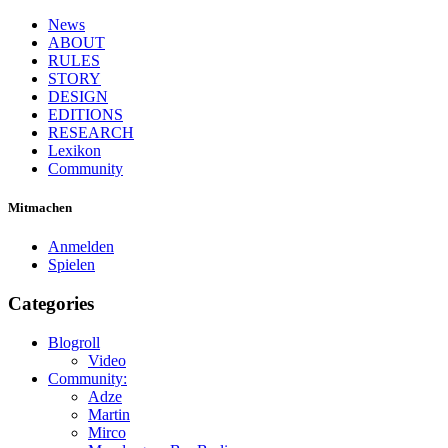
News
ABOUT
RULES
STORY
DESIGN
EDITIONS
RESEARCH
Lexikon
Community
Mitmachen
Anmelden
Spielen
Categories
Blogroll
Video
Community:
Adze
Martin
Mirco