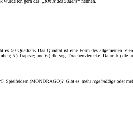
eck würde ich gern das
„Kreuz des Südens“
nennen.
 50 Quadrate. Das Quadrat ist eine Form des allgemeinen Viereck
omben; 5.) Trapeze; und 6.) die sog. Drachenvierecke. Dann: b.) die u
von 5*5 Spielfeldern (MONDRAGO)? Gibt es mehr
regelmäßige
oder me